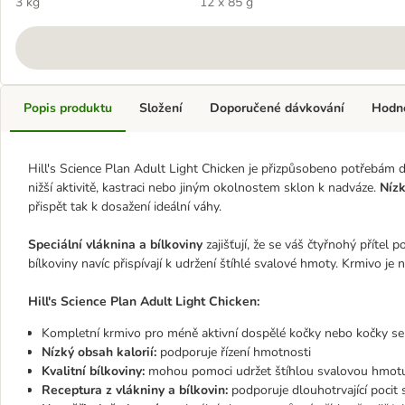
Chicken
3 kg
Salmon
12 x 85 g
Popis produktu
Složení
Doporučené dávkování
Hodn
Hill's Science Plan Adult Light
Chicken je přizpůsobeno potřebám dos
nižší aktivitě, kastraci nebo jiným okolnostem sklon k nadváze.
Nízk
přispět tak k dosažení ideální váhy.
Speciální vláknina a bílkoviny
zajišťují, že se váš čtyřnohý přítel p
bílkoviny navíc přispívají k udržení štíhlé svalové hmoty. Krmivo je
n
Hill's Science Plan Adult Light Chicken
:
Kompletní krmivo pro méně aktivní dospělé kočky nebo kočky s
Nízký obsah kalorií:
podporuje řízení hmotnosti
Kvalitní bílkoviny:
mohou pomoci udržet štíhlou svalovou hmotu,
Receptura z vlákniny a bílkovin:
podporuje dlouhotrvající pocit 