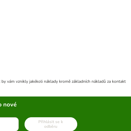
 by vám vznikly jakékoli náklady kromě základních nákladů za kontakt
o nové
Přihlásit se k
odběru