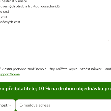
í pestrost v misce
 ovesných otrub a fruktooligosacharidů
u srst
 zrak
močových cest
 vlastní podobné zboží nebo služby. Můžete kdykoli vznést námitku, aniž
/support/home
ro předplatitele; 10 % na druhou objednávku pr
nost