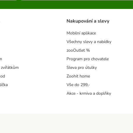
s
Nakupování a slevy
Mobilní aplikace
Všechny slevy a nabídky
zooOutlet %
m
Program pro chovatele
 zvířátkům
Sleva pro útulky
hod
Zoohit home
líčka
Vše do 299,-
Akce - krmiva a doplňky