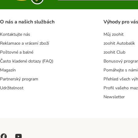
O nás a našich službách
Výhody pro vá
Kontaktujte nás
Můj zoohit
Reklamace a vrácení zboží
zoohit Autobalík
Poštovné a balné
zoohit Club
Často kladené dotazy (FAQ)
Bonusový progra
Magazín
Pomáhejte s námi
Partnerský program
Přehled všech vý
Udržitelnost
Profil vašeho maz
Newsletter