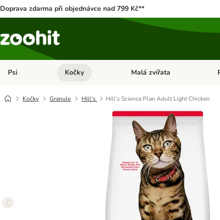
Doprava zdarma při objednávce nad 799 Kč**
Psi
Kočky
Malá zvířata
Otevřít menu: Psi
Otevřít menu: Kočky
Ote
Kočky
Granule
Hill's
Hill's Science Plan Adult Light Chicken