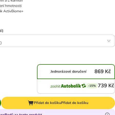
in a L-karnitin
zení hmotnosti
ik ActivBiome+
í)
0
869 Kč
Jednorázové doručení
739 Kč
-15%
Přidat do košíku
Přidat do košíku
 zooBodů za tento produkt