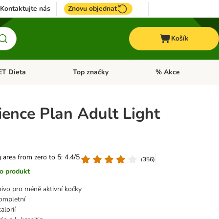
Kontaktujte nás
Znovu objednat
Košík
ET Dieta
Top značky
% Akce
t menu: Koně
Otevřít menu: + VET Dieta
Otevřít menu: Top znač
cience Plan Adult Light
g area from zero to 5: 4.4/5
(
356
)
o produkt
ivo pro méně aktivní kočky
ompletní
alorií