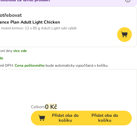
otřebovat
cience Plan Adult Light Chicken
mokré krmivo: 12 x 85 g Adult Light rybí výběr
ovní dny
více zde
zde
tně DPH.
Cena poštovného
bude automaticky vypočítaná v košíku.
0 Kč
Celkem
Přidat oba do
Přidat oba do
košíku
košíku