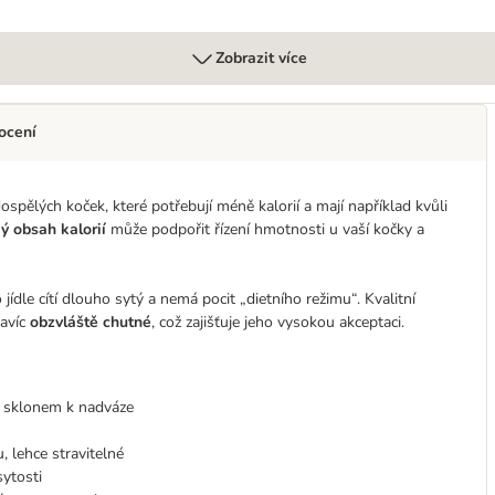
Zobrazit více
ocení
pělých koček, které potřebují méně kalorií a mají například kvůli
ý obsah kalorií
může podpořit řízení hmotnosti u vaší kočky a
o jídle cítí dlouho sytý a nemá pocit „dietního režimu“. Kvalitní
avíc
obzvláště chutné
, což zajišťuje jeho vysokou akceptaci.
e sklonem k nadváze
 lehce stravitelné
sytosti