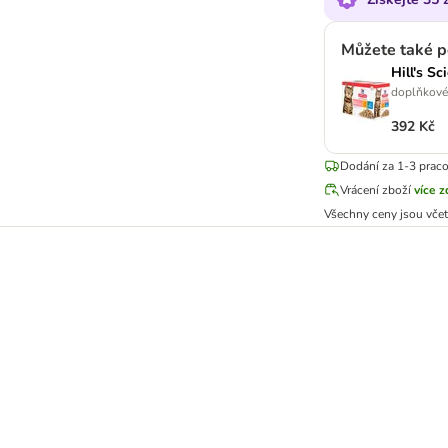
Můžete také p
Hill's S
doplňkové 
392 Kč
Dodání za 1-3 prac
Vrácení zboží
více 
Všechny ceny jsou vče
 Weight Chicken & Salmon