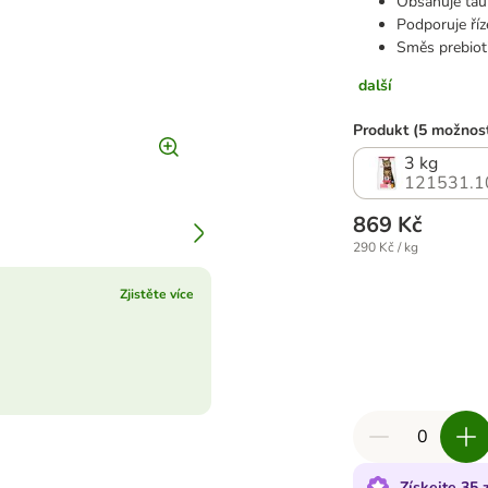
Obsahuje taur
Podporuje ří
Směs prebiot
další
Produkt (5 možnost
3 kg
121531.1
869 Kč
290 Kč / kg
Zjistěte více
Získejte 35