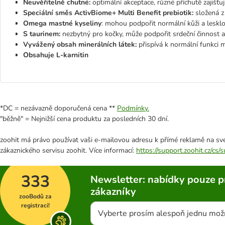
Neuvěřitelně chutné:
optimální akceptace, různé příchutě zajišťuj
Speciální směs ActivBiome+ Multi Benefit prebiotik:
složená z
Omega mastné kyseliny
: mohou podpořit normální kůži a lesklo
S taurinem:
nezbytný pro kočky, může podpořit srdeční činnost a
Vyvážený obsah minerálních látek:
přispívá k normální funkci 
Obsahuje L-karnitin
*DC = nezávazně doporučená cena **
Podmínky.
"běžně" = Nejnižší cena produktu za posledních 30 dní.
zoohit má právo používat vaši e-mailovou adresu k přímé reklamě na své
zákaznického servisu zoohit. Více informací:
https://support.zoohit.cz/cs
333
Newsletter: nabídky pouze p
zákazníky
zooBodů za
registraci!
Vyberte prosím alespoň jednu mož