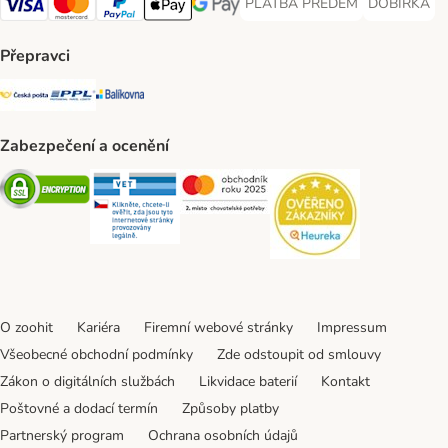
PLATBA PŘEDEM
DOBÍRKA
PLATBA PŘEDEM Payment Met
DOBÍRKA Pa
Visa Payment Method
Mastercard Payment Method
PayPal Payment Method
Apple pay Payment Method
GooglePay Payment Method
Přepravci
Česká pošta Shipping Method
PPL Shipping Method
Balíkovna Shipping Method
Zabezpečení a ocenění
Security
Security
Security
Security
O zoohit
Kariéra
Firemní webové stránky
Impressum
Všeobecné obchodní podmínky
Zde odstoupit od smlouvy
Zákon o digitálních službách
Likvidace baterií
Kontakt
Poštovné a dodací termín
Způsoby platby
Partnerský program
Ochrana osobních údajů