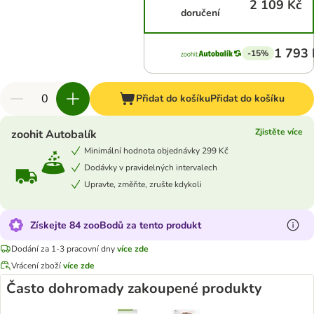
2 109 Kč
doručení
1 793 
-15%
Přidat do košíku
Přidat do košíku
Zjistěte více
zoohit Autobalík
Minimální hodnota objednávky 299 Kč
Dodávky v pravidelných intervalech
Upravte, změňte, zrušte kdykoli
Získejte 84 zooBodů za tento produkt
Dodání za 1-3 pracovní dny
více zde
Vrácení zboží
více zde
Často dohromady zakoupené produkty