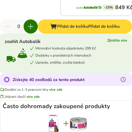
849 K
-15%
Přidat do košíku
Přidat do košíku
Zjistěte více
zoohit Autobalík
Minimální hodnota objednávky 299 Kč
Dodávky v pravidelných intervalech
Upravte, změňte, zrušte kdykoli
Získejte 40 zooBodů za tento produkt
Dodání za 1-3 pracovní dny
více zde
Vrácení zboží
více zde
Často dohromady zakoupené produkty