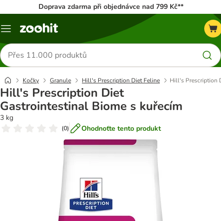
Doprava zdarma při objednávce nad 799 Kč**
Menu
Hledat
produkty
Kočky
Granule
Hill's Prescription Diet Feline
Hill's Prescription
Hill's Prescription Diet
Gastrointestinal Biome s kuřecím
3 kg
Ohodnoťte tento produkt
(
0
)