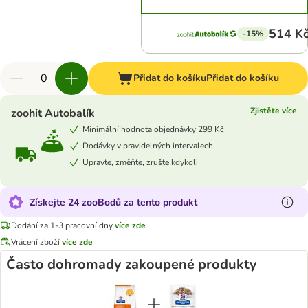
514 K
-15%
Přidat do košíku
Přidat do košíku
Zjistěte více
zoohit Autobalík
Minimální hodnota objednávky 299 Kč
Dodávky v pravidelných intervalech
Upravte, změňte, zrušte kdykoli
Získejte 24 zooBodů za tento produkt
Dodání za 1-3 pracovní dny
více zde
Vrácení zboží
více zde
Často dohromady zakoupené produkty