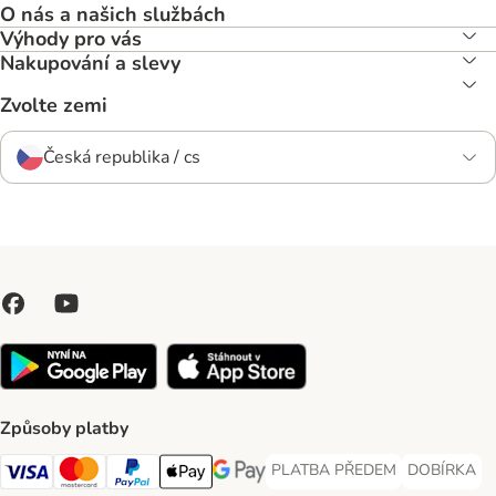
O nás a našich službách
Výhody pro vás
Nakupování a slevy
Zvolte zemi
Česká republika / cs
Způsoby platby
PLATBA PŘEDEM
DOBÍRKA
PLATBA PŘEDEM Payment Met
DOBÍRKA Pa
Visa Payment Method
Mastercard Payment Method
PayPal Payment Method
Apple pay Payment Method
GooglePay Payment Method