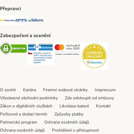
Přepravci
Česká pošta Shipping Method
PPL Shipping Method
Balíkovna Shipping Method
Zabezpečení a ocenění
Security
Security
Security
Security
O zoohit
Kariéra
Firemní webové stránky
Impressum
Všeobecné obchodní podmínky
Zde odstoupit od smlouvy
Zákon o digitálních službách
Likvidace baterií
Kontakt
Poštovné a dodací termín
Způsoby platby
Partnerský program
Ochrana osobních údajů
Ochrana osobních údajů
Prohlášení o přístupnosti