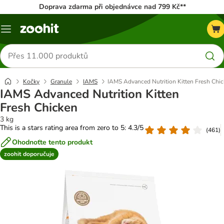
Doprava zdarma při objednávce nad 799 Kč**
Menu
Hledat
produkty
Kočky
Granule
IAMS
IAMS Advanced Nutrition Kitten Fresh Chi
IAMS Advanced Nutrition Kitten
Fresh Chicken
3 kg
This is a stars rating area from zero to 5: 4.3/5
(
461
)
Ohodnoťte tento produkt
zoohit doporučuje