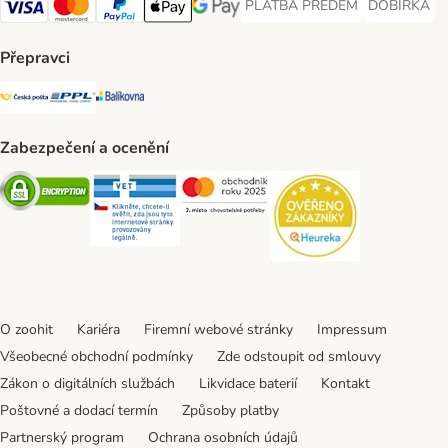
PLATBA PŘEDEM
DOBÍRKA
PLATBA PŘEDEM Payment Met
DOBÍRKA Pa
Visa Payment Method
Mastercard Payment Method
PayPal Payment Method
Apple pay Payment Method
GooglePay Payment Method
Přepravci
Česká pošta Shipping Method
PPL Shipping Method
Balíkovna Shipping Method
Zabezpečení a ocenění
Security
Security
Security
Security
O zoohit
Kariéra
Firemní webové stránky
Impressum
Všeobecné obchodní podmínky
Zde odstoupit od smlouvy
Zákon o digitálních službách
Likvidace baterií
Kontakt
Poštovné a dodací termín
Způsoby platby
Partnerský program
Ochrana osobních údajů