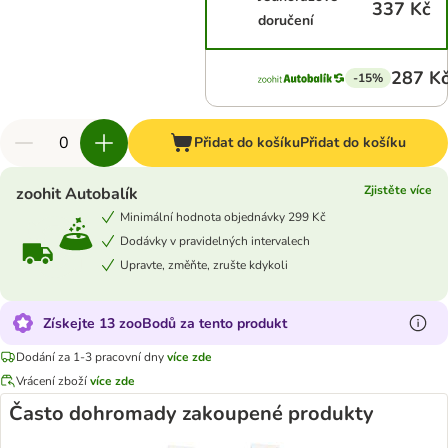
337 Kč
doručení
287 K
-15%
Přidat do košíku
Přidat do košíku
Zjistěte více
zoohit Autobalík
Minimální hodnota objednávky 299 Kč
Dodávky v pravidelných intervalech
Upravte, změňte, zrušte kdykoli
Získejte 13 zooBodů za tento produkt
Dodání za 1-3 pracovní dny
více zde
Vrácení zboží
více zde
Často dohromady zakoupené produkty