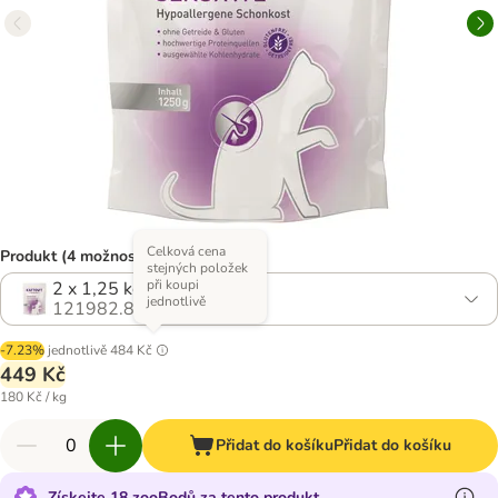
Celková cena
Produkt (4 možností)
stejných položek
při koupi
2 x 1,25 kg
jednotlivě
121982.8
-7.23%
jednotlivě
484 Kč
449 Kč
180 Kč / kg
Přidat do košíku
Přidat do košíku
Získejte 18 zooBodů za tento produkt