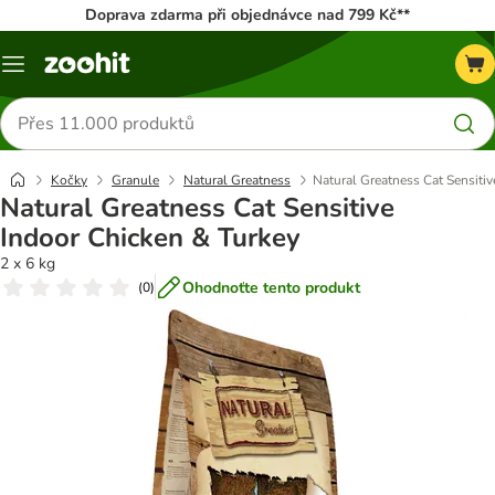
Doprava zdarma při objednávce nad 799 Kč**
Menu
Hledat
produkty
Kočky
Granule
Natural Greatness
Natural Greatness Cat Sensitiv
Natural Greatness Cat Sensitive
Indoor Chicken & Turkey
2 x 6 kg
Ohodnoťte tento produkt
(
0
)