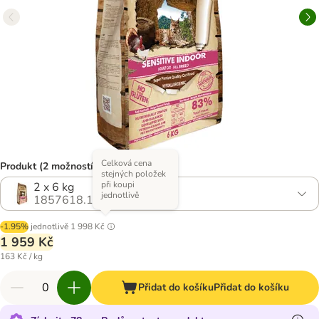
Celková cena
Produkt (2 možností)
stejných položek
při koupi
2 x 6 kg
jednotlivě
1857618.1
-1.95%
jednotlivě
1 998 Kč
1 959 Kč
163 Kč / kg
Přidat do košíku
Přidat do košíku