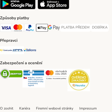
Způsoby platby
PLATBA PŘEDEM
DOBÍRKA
PLATBA PŘEDEM Payment Met
DOBÍRKA Pa
Visa Payment Method
Mastercard Payment Method
PayPal Payment Method
Apple pay Payment Method
GooglePay Payment Method
Přepravci
Česká pošta Shipping Method
PPL Shipping Method
Balíkovna Shipping Method
Zabezpečení a ocenění
Security
Security
Security
Security
O zoohit
Kariéra
Firemní webové stránky
Impressum