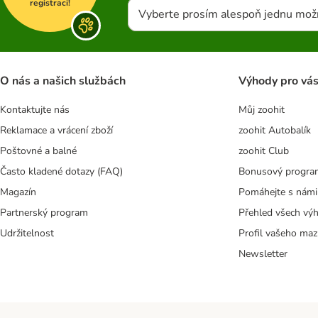
registraci!
Vyberte prosím alespoň jednu mož
O nás a našich službách
Výhody pro vá
Kontaktujte nás
Můj zoohit
Reklamace a vrácení zboží
zoohit Autobalík
Poštovné a balné
zoohit Club
Často kladené dotazy (FAQ)
Bonusový progra
Magazín
Pomáhejte s námi
Partnerský program
Přehled všech vý
Udržitelnost
Profil vašeho maz
Newsletter