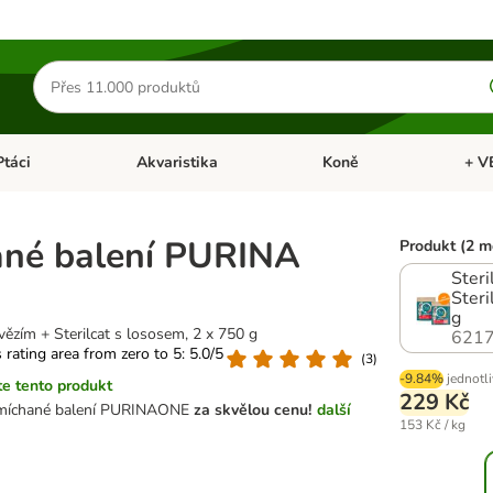
Hledat
produkty
Ptáci
Akvaristika
Koně
+ V
vřít menu: Malá zvířata
Otevřít menu: Ptáci
Otevřít menu: Akvaristika
Otevří
ané balení PURINA
Produkt (2 m
Steri
Steri
g
ovězím + Sterilcat s lososem, 2 x 750 g
6217
s rating area from zero to 5: 5.0/5
(
3
)
-9.84%
jednotl
e tento produkt
229 Kč
 míchané balení PURINAONE
za skvělou cenu!
další
153 Kč / kg