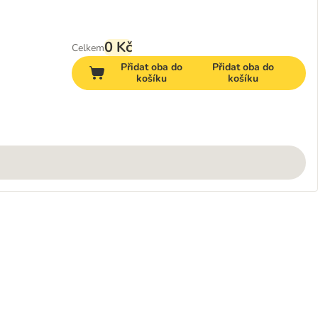
0 Kč
Celkem
Přidat oba do
Přidat oba do
košíku
košíku