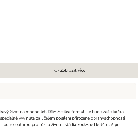
nsitive granule mořské ryby
Zobrazit více
ý život na mnoho let. Díky Actilea formuli se bude vaše kočka
 speciálně vyvinuta za účelem posílení přirozené obranyschopnosti
enou recepturou pro různá životní stádia kočky, od kotěte až po