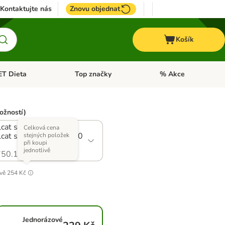
Kontaktujte nás
Znovu objednat
Košík
ET Dieta
Top značky
% Akce
t menu: Koně
Otevřít menu: + VET Dieta
Otevřít menu: Top znač
ožností)
lcat s hovězím +
Celková cena
lcat s lososem, 2 x 750
stejných položek
při koupi
jednotlivě
50.11
ivě
254 Kč
Jednorázové