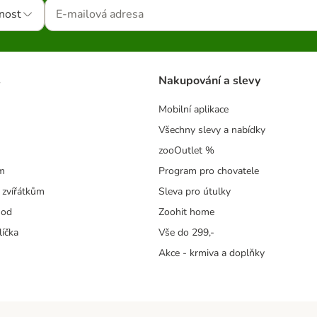
nost
s
Nakupování a slevy
Mobilní aplikace
Všechny slevy a nabídky
zooOutlet %
m
Program pro chovatele
 zvířátkům
Sleva pro útulky
hod
Zoohit home
líčka
Vše do 299,-
Akce - krmiva a doplňky