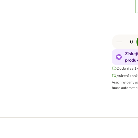
Získej
produ
Dodání za 1-
Vrácení zbož
Všechny ceny j
bude automatick