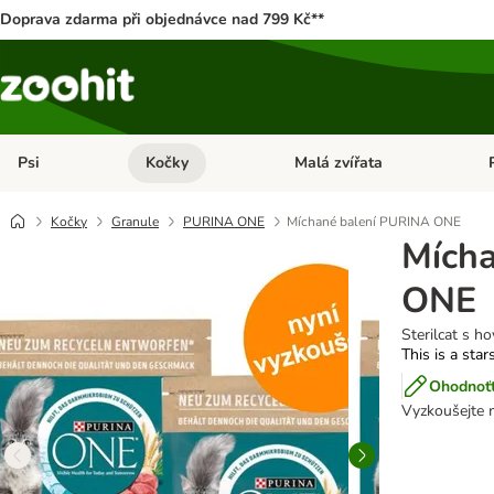
Doprava zdarma při objednávce nad 799 Kč**
Psi
Kočky
Malá zvířata
Otevřít menu: Psi
Otevřít menu: Kočky
Ote
Kočky
Granule
PURINA ONE
Míchané balení PURINA ONE
Mích
ONE
Sterilcat s h
This is a star
Ohodnoťt
Vyzkoušejte