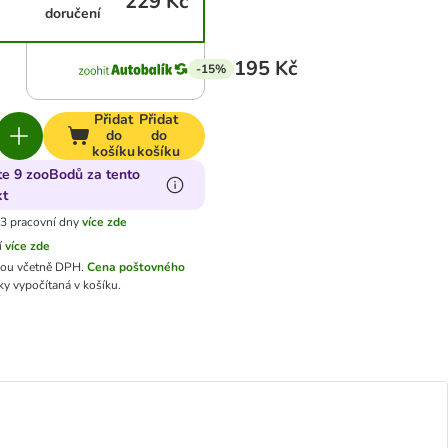
229 Kč
doručení
195 Kč
-15%
Přidat
Přidat
do
do
košíku
košíku
te 9 zooBodů za tento
kt
3 pracovní dny
více zde
í
více zde
sou včetně DPH.
Cena poštovného
y vypočítaná v košíku.