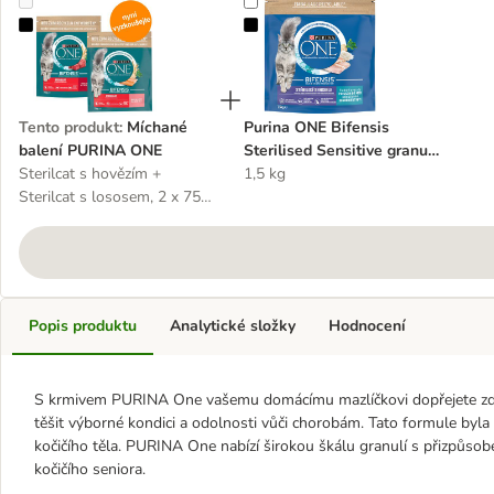
Míchané balení PURINA ONE
Purina ONE Bifensis Sterilised Se
Tento produkt
:
Míchané
Purina ONE Bifensis
balení PURINA ONE
Sterilised Sensitive granule
Sterilcat s hovězím +
mořské ryby
1,5 kg
Sterilcat s lososem, 2 x 750
g
Popis produktu
Analytické složky
Hodnocení
S krmivem PURINA One vašemu domácímu mazlíčkovi dopřejete zdrav
těšit výborné kondici a odolnosti vůči chorobám. Tato formule byla
kočičího těla. PURINA One nabízí širokou škálu granulí s přizpůsob
kočičího seniora.