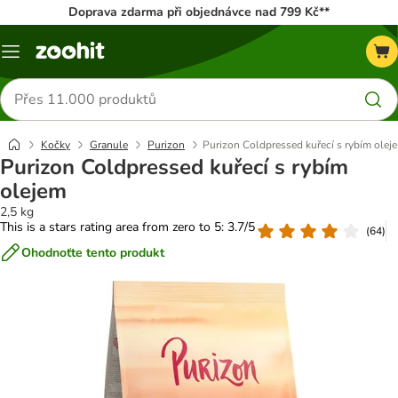
Doprava zdarma při objednávce nad 799 Kč**
Menu
Hledat
produkty
Kočky
Granule
Purizon
Purizon Coldpressed kuřecí s rybím olej
Purizon Coldpressed kuřecí s rybím
olejem
2,5 kg
This is a stars rating area from zero to 5: 3.7/5
(
64
)
Ohodnoťte tento produkt