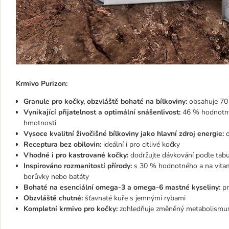
Krmivo Purizon:
Granule pro kočky, obzvláště bohaté na bílkoviny:
obsahuje 70 
Vynikající přijatelnost a optimální snášenlivost:
46 % hodnotnýc
hmotnosti
Vysoce kvalitní živočišné bílkoviny jako hlavní zdroj energie:
o
Receptura bez obilovin:
ideální i pro citlivé kočky
Vhodné i pro kastrované kočky:
dodržujte dávkování podle tabu
Inspirováno rozmanitostí přírody:
s 30 % hodnotného a na vitamí
borůvky nebo batáty
Bohaté na esenciální omega-3 a omega-6 mastné kyseliny:
pr
Obzvláště chutné:
šťavnaté kuře s jemnými rybami
Kompletní krmivo pro kočky:
zohledňuje změněný metabolismus 