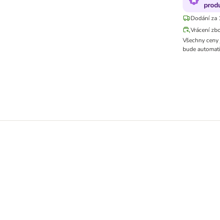
prod
Dodání za 
Vrácení zb
Všechny ceny 
bude automati
ční cenu!