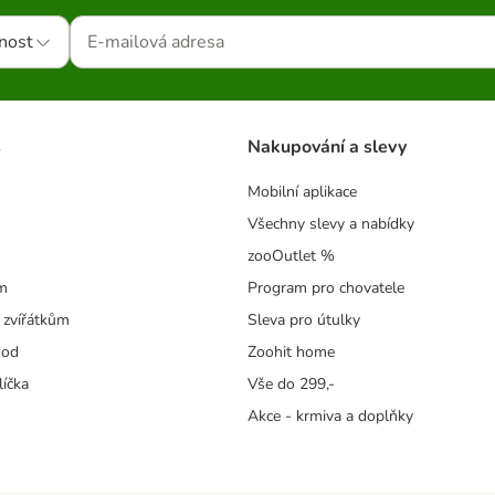
nost
s
Nakupování a slevy
Mobilní aplikace
Všechny slevy a nabídky
zooOutlet %
m
Program pro chovatele
 zvířátkům
Sleva pro útulky
hod
Zoohit home
líčka
Vše do 299,-
Akce - krmiva a doplňky