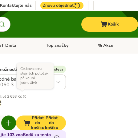
Kontaktujte nás
Znovu objednat
Košík
ET Dieta
Top značky
% Akce
t menu: Koně
Otevřít menu: + VET Dieta
Otevřít menu: Top znač
Celková cena
možností)
% Dostupná Extra sleva
stejných položek
při koupi
dné balení: 2 x 6,5 kg
jednotlivě
060.3
livě
2 658 Kč
č
Přidat
Přidat
do
do
košíku
košíku
ejte 103 zooBodů za tento