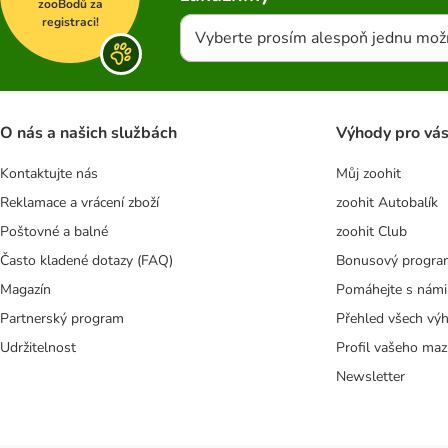
zooBodů za
registraci!
Vyberte prosím alespoň jednu mož
O nás a našich službách
Výhody pro vá
Kontaktujte nás
Můj zoohit
Reklamace a vrácení zboží
zoohit Autobalík
Poštovné a balné
zoohit Club
Často kladené dotazy (FAQ)
Bonusový progra
Magazín
Pomáhejte s námi
Partnerský program
Přehled všech vý
Udržitelnost
Profil vašeho maz
Newsletter