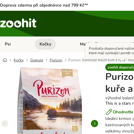
Doprava zdarma při objednávce nad 799 Kč**
Psi
Kočky
Malá zvířata
Otevřít menu: Psi
Otevřít menu: Kočky
Ote
Produkty doporučené našimi
které mají vynikající poměr c
Kočky
Granule
Purizon
Purizon Sterilised Adult kuře a ryba - bez
zoohit doporuč
Purizo
kuře a
výhodné balení:
This is a stars 
Ohodnoťte 
Ideální krmivo
kastrovaných ko
velkému množst