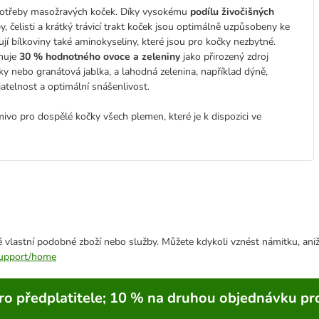
a potřeby masožravých koček. Díky vysokému
podílu živočišných
, čelisti a krátký trávicí trakt koček jsou optimálně uzpůsobeny ke
jí bílkoviny také aminokyseliny, které jsou pro kočky nezbytné.
ahuje
30 % hodnotného ovoce a zeleniny
jako přirozený zdroj
vky nebo granátová jablka, a lahodná zelenina, například dýně,
atelnost a optimální snášenlivost.
mivo pro dospělé kočky všech plemen, které je k dispozici ve
 vlastní podobné zboží nebo služby. Můžete kdykoli vznést námitku, aniž
/support/home
ro předplatitele; 10 % na druhou objednávku pr