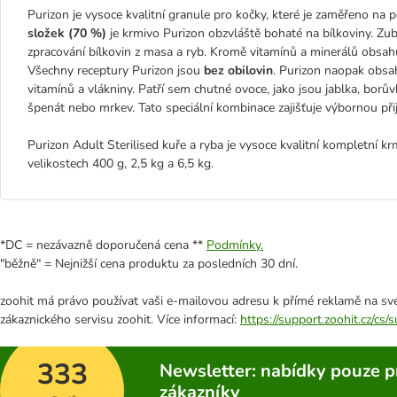
Purizon je vysoce kvalitní granule pro kočky, které je zaměřeno n
složek (70 %)
je krmivo Purizon obzvláště bohaté na bílkoviny. Zuby
zpracování bílkovin z masa a ryb. Kromě vitamínů a minerálů obsahu
Všechny receptury Purizon jsou
bez obilovin
. Purizon naopak obs
vitamínů a vlákniny. Patří sem chutné ovoce, jako jsou jablka, borů
špenát nebo mrkev. Tato speciální kombinace zajišťuje výbornou přij
Purizon Adult Sterilised kuře a ryba je vysoce kvalitní kompletní kr
velikostech 400 g, 2,5 kg a 6,5 kg.
*DC = nezávazně doporučená cena **
Podmínky.
"běžně" = Nejnižší cena produktu za posledních 30 dní.
zoohit má právo používat vaši e-mailovou adresu k přímé reklamě na své
zákaznického servisu zoohit. Více informací:
https://support.zoohit.cz/cs
333
Newsletter: nabídky pouze p
zákazníky