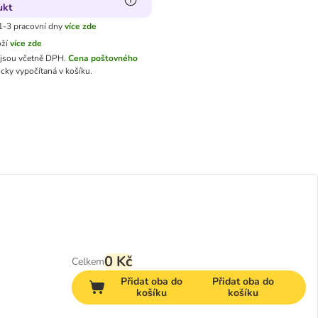
ukt
1-3 pracovní dny
více zde
oží
více zde
jsou včetně DPH.
Cena poštovného
cky vypočítaná v košíku.
0 Kč
Celkem
Přidat oba do
Přidat oba do
košíku
košíku