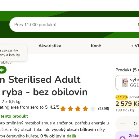
Hledat
produkty
Ptáci
Akvaristika
Koně
+ V
vřít menu: Malá zvířata
Otevřít menu: Ptáci
Otevřít menu: Akvaristika
Otevří
 zákazníky,
eny a kvality.
 obilovin
Produkt (5 
uje
n Sterilised Adult
výho
661
 ryba - bez obilovin
-2.97%
jednot
 2 x 6,5 kg
2 579 K
rating area from zero to 5: 4.2/5
(
2398
)
199 Kč / kg
tento produkt
 pro změněný metabolismus a sníženou potřebu energie u
ček: nízký obsah tuku, ale
vysoký obsah bílkovin
díky
Získ
ví čerstvého kuřete,
0 % obilovin
další