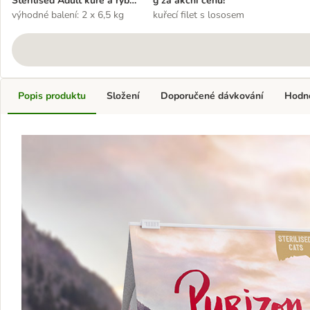
Sterilised Adult kuře a ryba
g za akční cenu!
- bez obilovin
výhodné balení: 2 x 6,5 kg
kuřecí filet s lososem
Popis produktu
Složení
Doporučené dávkování
Hodn