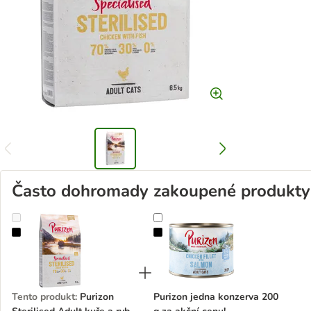
Často dohromady zakoupené produkty
Purizon Sterilised Adult kuře a ryba - bez obilovin
Purizon jedna konzerva 200 g za ak
Tento produkt
:
Purizon
Purizon jedna konzerva 200