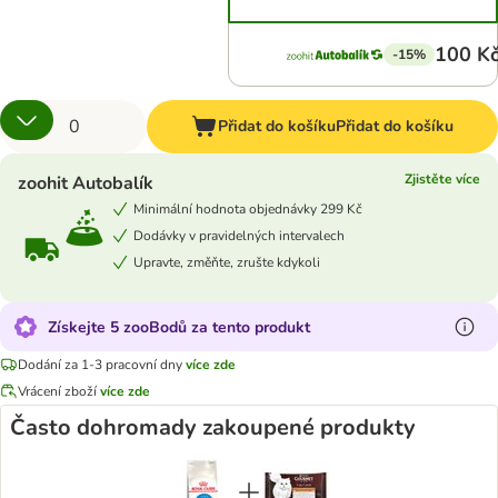
100 K
-15%
Přidat do košíku
Přidat do košíku
Zjistěte více
zoohit Autobalík
Minimální hodnota objednávky 299 Kč
Dodávky v pravidelných intervalech
Upravte, změňte, zrušte kdykoli
Získejte 5 zooBodů za tento produkt
Dodání za 1-3 pracovní dny
více zde
Vrácení zboží
více zde
Často dohromady zakoupené produkty