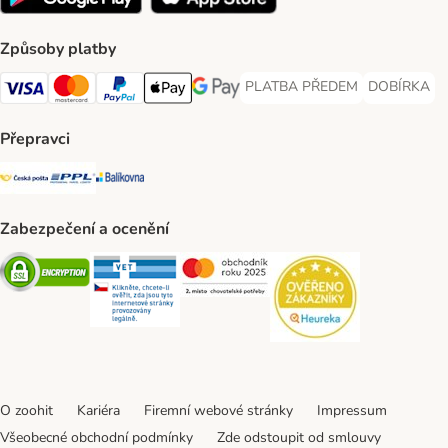
Způsoby platby
PLATBA PŘEDEM
DOBÍRKA
PLATBA PŘEDEM Payment Met
DOBÍRKA Pa
Visa Payment Method
Mastercard Payment Method
PayPal Payment Method
Apple pay Payment Method
GooglePay Payment Method
Přepravci
Česká pošta Shipping Method
PPL Shipping Method
Balíkovna Shipping Method
Zabezpečení a ocenění
Security
Security
Security
Security
O zoohit
Kariéra
Firemní webové stránky
Impressum
Všeobecné obchodní podmínky
Zde odstoupit od smlouvy