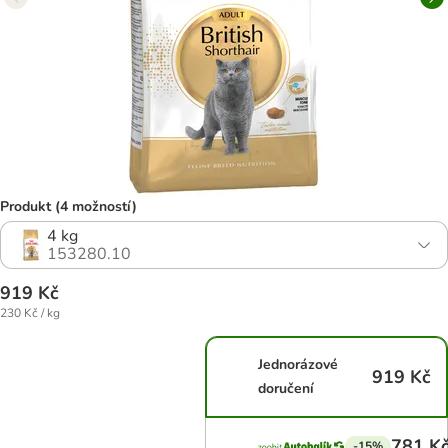
Produkt (4 možností)
4 kg
153280.10
919 Kč
230 Kč / kg
Jednorázové
919 Kč
doručení
781 K
-15%