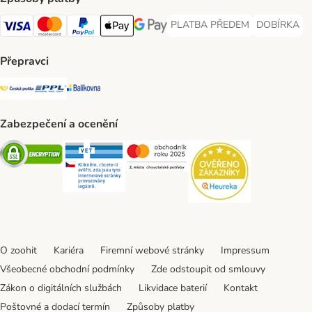
PLATBA PŘEDEM
DOBÍRKA
PLATBA PŘEDEM Payment Met
DOBÍRKA Pa
Visa Payment Method
Mastercard Payment Method
PayPal Payment Method
Apple pay Payment Method
GooglePay Payment Method
Přepravci
Česká pošta Shipping Method
PPL Shipping Method
Balíkovna Shipping Method
Zabezpečení a ocenění
Security
Security
Security
Security
O zoohit
Kariéra
Firemní webové stránky
Impressum
Všeobecné obchodní podmínky
Zde odstoupit od smlouvy
Zákon o digitálních službách
Likvidace baterií
Kontakt
Poštovné a dodací termín
Způsoby platby