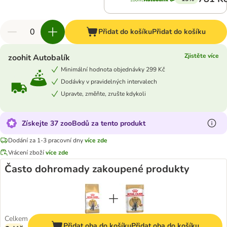
Přidat do košíku
Přidat do košíku
Zjistěte více
zoohit Autobalík
Minimální hodnota objednávky 299 Kč
Dodávky v pravidelných intervalech
Upravte, změňte, zrušte kdykoli
Získejte 37 zooBodů za tento produkt
Dodání za 1-3 pracovní dny
více zde
Vrácení zboží
více zde
Často dohromady zakoupené produkty
Celkem
Přidat oba do košíku
Přidat oba do košíku