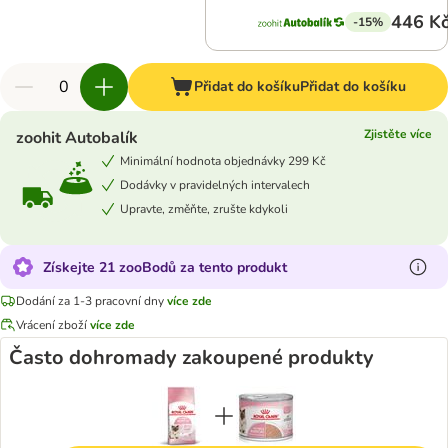
446 K
-15%
Přidat do košíku
Přidat do košíku
Zjistěte více
zoohit Autobalík
Minimální hodnota objednávky 299 Kč
Dodávky v pravidelných intervalech
Upravte, změňte, zrušte kdykoli
Získejte 21 zooBodů za tento produkt
Dodání za 1-3 pracovní dny
více zde
Vrácení zboží
více zde
Často dohromady zakoupené produkty