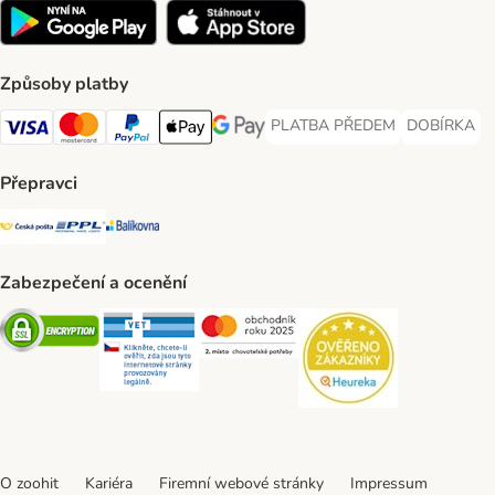
Způsoby platby
PLATBA PŘEDEM
DOBÍRKA
PLATBA PŘEDEM Payment Met
DOBÍRKA Pa
Visa Payment Method
Mastercard Payment Method
PayPal Payment Method
Apple pay Payment Method
GooglePay Payment Method
Přepravci
Česká pošta Shipping Method
PPL Shipping Method
Balíkovna Shipping Method
Zabezpečení a ocenění
Security
Security
Security
Security
O zoohit
Kariéra
Firemní webové stránky
Impressum