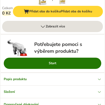
Celkem
Přidat oba do košíku
Přidat oba do košíku
0 Kč
Zobrazit více
Potřebujete pomoci s
výběrem produktu?
Start
Popis produktu
Složení
Doporučené dávkování