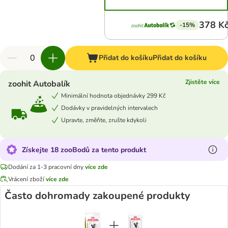
378 K
-15%
Přidat do košíku
Přidat do košíku
Zjistěte více
zoohit Autobalík
Minimální hodnota objednávky 299 Kč
Dodávky v pravidelných intervalech
Upravte, změňte, zrušte kdykoli
Získejte 18 zooBodů za tento produkt
Dodání za 1-3 pracovní dny
více zde
Vrácení zboží
více zde
Často dohromady zakoupené produkty