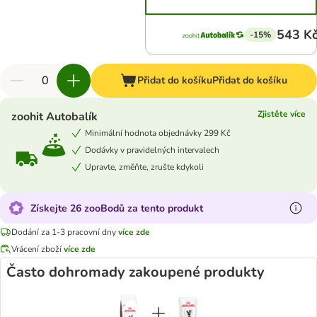
543 K
-15%
Přidat do košíku
Přidat do košíku
Zjistěte více
zoohit Autobalík
Minimální hodnota objednávky 299 Kč
Dodávky v pravidelných intervalech
Upravte, změňte, zrušte kdykoli
Získejte 26 zooBodů za tento produkt
Dodání za 1-3 pracovní dny
více zde
Vrácení zboží
více zde
Často dohromady zakoupené produkty