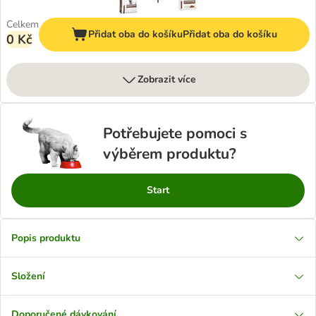
Celkem
Přidat oba do košíku
Přidat oba do košíku
0 Kč
Zobrazit více
Potřebujete pomoci s
výběrem produktu?
Start
Popis produktu
Složení
Doporučené dávkování