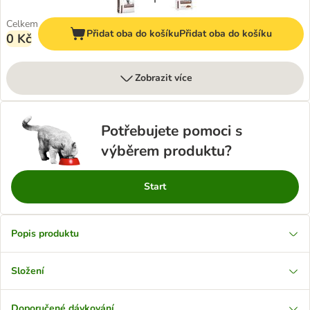
Celkem
Přidat oba do košíku
Přidat oba do košíku
0 Kč
Zobrazit více
Potřebujete pomoci s
výběrem produktu?
Start
Popis produktu
Složení
Doporučené dávkování