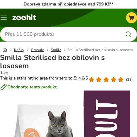
Doprava zdarma při objednávce nad 799 Kč**
Menu
Hledat
produkty
Kočky
Granule
Smilla
Smilla Sterilised bez obilovin s lososem
Smilla Sterilised bez obilovin s
lososem
1 kg
This is a stars rating area from zero to 5: 4.6/5
(
23
)
Ohodnoťte tento produkt