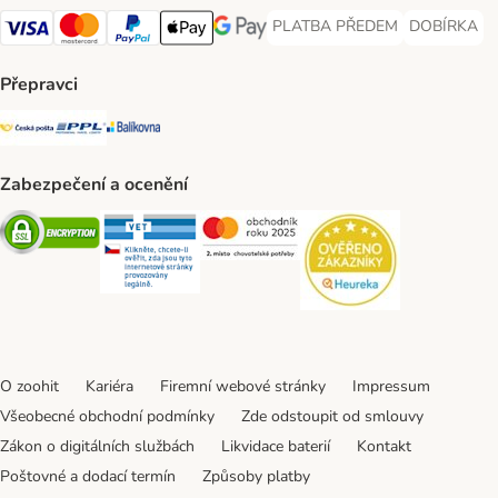
PLATBA PŘEDEM
DOBÍRKA
PLATBA PŘEDEM Payment Met
DOBÍRKA Pa
Visa Payment Method
Mastercard Payment Method
PayPal Payment Method
Apple pay Payment Method
GooglePay Payment Method
Přepravci
Česká pošta Shipping Method
PPL Shipping Method
Balíkovna Shipping Method
Zabezpečení a ocenění
Security
Security
Security
Security
O zoohit
Kariéra
Firemní webové stránky
Impressum
Všeobecné obchodní podmínky
Zde odstoupit od smlouvy
Zákon o digitálních službách
Likvidace baterií
Kontakt
Poštovné a dodací termín
Způsoby platby