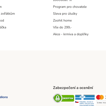
m
Program pro chovatele
 zvířátkům
Sleva pro útulky
hod
Zoohit home
líčka
Vše do 299,-
Akce - krmiva a doplňky
Zabezpečení a ocenění
ta Shipping Method
L Shipping Method
Balíkovna Shipping Method
Security
Securit