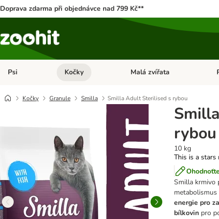
Doprava zdarma při objednávce nad 799 Kč**
Psi
Kočky
Malá zvířata
Otevřít menu: Psi
Otevřít menu: Kočky
Ote
Kočky
Granule
Smilla
Smilla Adult Sterilised s rybou
Smilla
rybou
10 kg
This is a stars
Ohodnoťte
Smilla krmivo 
metabolismus
energie pro z
bílkovin
pro p