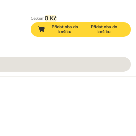
0 Kč
Celkem
Přidat oba do
Přidat oba do
košíku
košíku