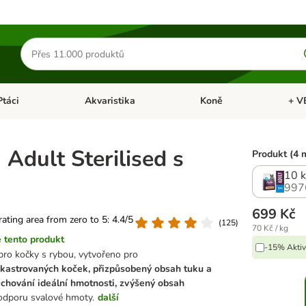
Hledat
produkty
Ptáci
Akvaristika
Koně
+ V
vřít menu: Malá zvířata
Otevřít menu: Ptáci
Otevřít menu: Akvaristika
Otevří
 Adult Sterilised s
Produkt (4 
10 
997
699 Kč
 rating area from zero to 5: 4.4/5
(
125
)
70 Kč / kg
 tento produkt
-15% Aktiv
pro kočky s rybou, vytvořeno pro
kastrovaných koček, přizpůsobený obsah tuku a
achování ideální hmotnosti, zvýšený obsah
odporu svalové hmoty.
další