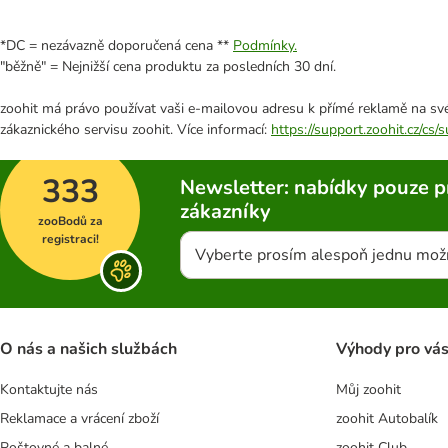
*DC = nezávazně doporučená cena **
Podmínky.
"běžně" = Nejnižší cena produktu za posledních 30 dní.
zoohit má právo používat vaši e-mailovou adresu k přímé reklamě na své
zákaznického servisu zoohit. Více informací:
https://support.zoohit.cz/cs
333
Newsletter: nabídky pouze p
zákazníky
zooBodů za
registraci!
Vyberte prosím alespoň jednu mož
O nás a našich službách
Výhody pro vá
Kontaktujte nás
Můj zoohit
Reklamace a vrácení zboží
zoohit Autobalík
Poštovné a balné
zoohit Club