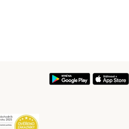
y
Security
Security