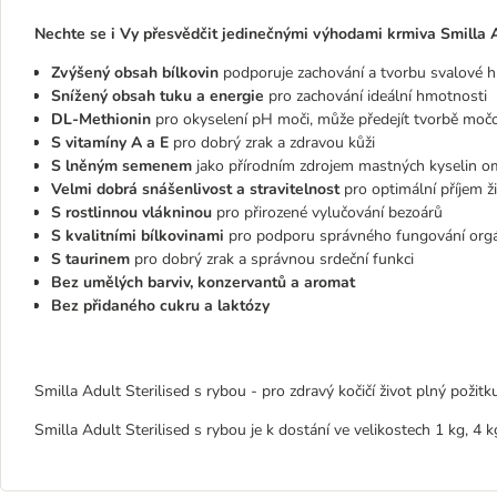
Nechte se i Vy přesvědčit jedinečnými výhodami krmiva Smilla Ad
Zvýšený obsah bílkovin
podporuje zachování a tvorbu svalové 
Snížený obsah tuku a energie
pro zachování ideální hmotnosti
DL-Methionin
pro okyselení pH moči, může předejít tvorbě mo
S vitamíny A a E
pro dobrý zrak a zdravou kůži
S lněným semenem
jako přírodním zdrojem mastných kyselin o
Velmi dobrá snášenlivost a stravitelnost
pro optimální příjem ži
S rostlinnou vlákninou
pro přirozené vylučování bezoárů
S kvalitními bílkovinami
pro podporu správného fungování org
S taurinem
pro dobrý zrak a správnou srdeční funkci
Bez umělých barviv, konzervantů a aromat
Bez přidaného cukru a laktózy
Smilla Adult Sterilised s rybou - pro zdravý kočičí život plný požitk
Smilla Adult Sterilised s rybou je k dostání ve velikostech 1 kg, 4 k