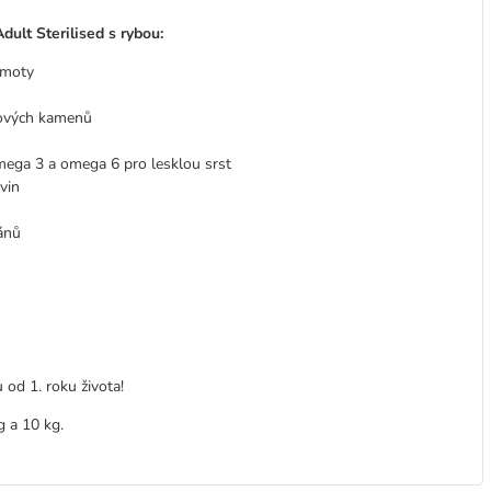
ult Sterilised s rybou:
hmoty
čových kamenů
mega 3 a omega 6 pro lesklou srst
vin
ánů
u od 1. roku života!
g a 10 kg.