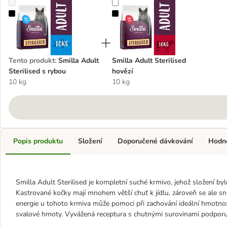
Smilla Adult Sterilised s rybou
Smilla Adult Sterilised hovězí
Tento produkt
:
Smilla Adult
Smilla Adult Sterilised
Sterilised s rybou
hovězí
10 kg
10 kg
Popis produktu
Složení
Doporučené dávkování
Hodn
Smilla Adult Sterilised je kompletní suché krmivo, jehož složení 
Kastrované kočky mají mnohem větší chuť k jídlu, zároveň se ale sn
energie u tohoto krmiva může pomoci při zachování ideální hmotnos
svalové hmoty. Vyvážená receptura s chutnými surovinami podporuje