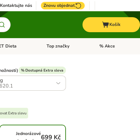
Kontaktujte nás
Znovu objednat
Košík
ET Dieta
Top značky
% Akce
t menu: Koně
Otevřít menu: + VET Dieta
Otevřít menu: Top znač
možností)
% Dostupná Extra sleva
kg
620.1
ovat Extra slevu
Jednorázové
699 Kč