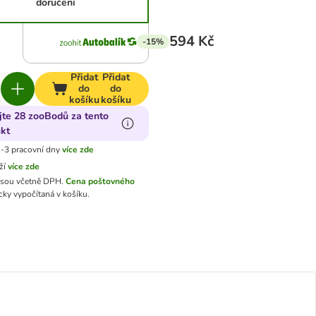
doručení
594 Kč
-15%
Přidat
Přidat
do
do
košíku
košíku
jte 28 zooBodů za tento
kt
-3 pracovní dny
více zde
ží
více zde
jsou včetně DPH.
Cena poštovného
ky vypočítaná v košíku.