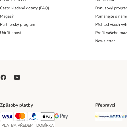
Často kladené dotazy (FAQ)
Bonusový progra
Magazín
Pomáhejte s námi
Partnerský program
Přehled všech vý
Udržitelnost
Profil vašeho maz
Newsletter
Způsoby platby
Přepravci
Česká poš
PP
Visa Payment Method
Mastercard Payment Method
PayPal Payment Method
Apple pay Payment Method
GooglePay Payment Method
PLATBA PŘEDEM
DOBÍRKA