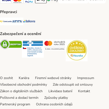
PLATBA PŘEDEM Payment Met
DOBÍRKA Pa
Visa Payment Method
Mastercard Payment Method
PayPal Payment Method
Apple pay Payment Method
GooglePay Payment Method
Přepravci
Česká pošta Shipping Method
PPL Shipping Method
Balíkovna Shipping Method
Zabezpečení a ocenění
Security
Security
Security
Security
O zoohit
Kariéra
Firemní webové stránky
Impressum
Všeobecné obchodní podmínky
Zde odstoupit od smlouvy
Zákon o digitálních službách
Likvidace baterií
Kontakt
Poštovné a dodací termín
Způsoby platby
Partnerský program
Ochrana osobních údajů