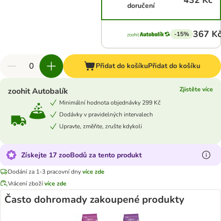
432 Kč
doručení
367 K
-15%
Přidat do košíku
Přidat do košíku
Zjistěte více
zoohit Autobalík
Minimální hodnota objednávky 299 Kč
Dodávky v pravidelných intervalech
Upravte, změňte, zrušte kdykoli
Získejte 17 zooBodů za tento produkt
Dodání za 1-3 pracovní dny
více zde
Vrácení zboží
více zde
Často dohromady zakoupené produkty