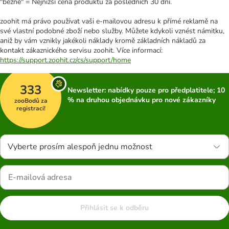
"běžně" = Nejnižší cena produktu za posledních 30 dní.
zoohit má právo používat vaši e-mailovou adresu k přímé reklamě na
své vlastní podobné zboží nebo služby. Můžete kdykoli vznést námitku,
aniž by vám vznikly jakékoli náklady kromě základních nákladů za
kontakt zákaznického servisu zoohit. Více informací:
https://support.zoohit.cz/cs/support/home
333
Newsletter: nabídky pouze pro předplatitele; 10
% na druhou objednávku pro nové zákazníky
zooBodů za
registraci!
Vyberte prosím alespoň jednu možnost
Přihlásit se k odběru