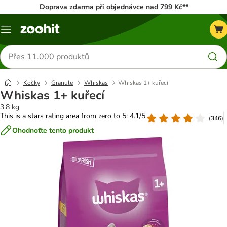
Doprava zdarma při objednávce nad 799 Kč**
Menu
Hledat
produkty
Kočky
Granule
Whiskas
Whiskas 1+ kuřecí
Whiskas 1+ kuřecí
3.8 kg
This is a stars rating area from zero to 5: 4.1/5
(
346
)
Ohodnoťte tento produkt