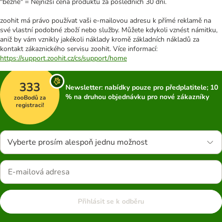
"běžně" = Nejnižší cena produktu za posledních 30 dní.
zoohit má právo používat vaši e-mailovou adresu k přímé reklamě na
své vlastní podobné zboží nebo služby. Můžete kdykoli vznést námitku,
aniž by vám vznikly jakékoli náklady kromě základních nákladů za
kontakt zákaznického servisu zoohit. Více informací:
https://support.zoohit.cz/cs/support/home
333
Newsletter: nabídky pouze pro předplatitele; 10
% na druhou objednávku pro nové zákazníky
zooBodů za
registraci!
Vyberte prosím alespoň jednu možnost
Přihlásit se k odběru