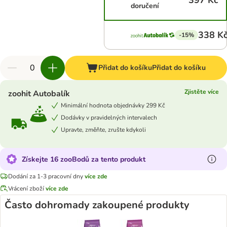
397 Kč
doručení
338 K
-15%
Přidat do košíku
Přidat do košíku
Zjistěte více
zoohit Autobalík
Minimální hodnota objednávky 299 Kč
Dodávky v pravidelných intervalech
Upravte, změňte, zrušte kdykoli
Získejte 16 zooBodů za tento produkt
Dodání za 1-3 pracovní dny
více zde
Vrácení zboží
více zde
Často dohromady zakoupené produkty