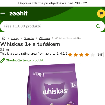
Doprava zdarma při objednávce nad 799 Kč**
Menu
Hledat
produkty
Kočky
Granule
Whiskas
Whiskas 1+ s tuňákem
Whiskas 1+ s tuňákem
3.8 kg
This is a stars rating area from zero to 5: 4.2/5
(
245
)
Ohodnoťte tento produkt