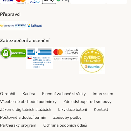
PLATBA PŘEDEM Payment Met
DOBÍRKA Pa
Visa Payment Method
Mastercard Payment Method
PayPal Payment Method
Apple pay Payment Method
GooglePay Payment Method
Přepravci
Česká pošta Shipping Method
PPL Shipping Method
Balíkovna Shipping Method
Zabezpečení a ocenění
Security
Security
Security
Security
O zoohit
Kariéra
Firemní webové stránky
Impressum
Všeobecné obchodní podmínky
Zde odstoupit od smlouvy
Zákon o digitálních službách
Likvidace baterií
Kontakt
Poštovné a dodací termín
Způsoby platby
Partnerský program
Ochrana osobních údajů