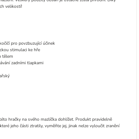
h velikostí!
kočičí pro povzbuzující účinek
kou stimulaci ke hře
m tělem
ávání zadními tlapkami
ařský
 této hračky na svého mazlíčka dohlížet. Produkt pravidelně
é jeho části ztratily, vyměňte jej, jinak nelze vyloučit zranění