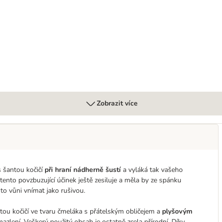
a Dotty
Zobrazit více
s šantou kočičí
při hraní nádherně šustí
a vyláká tak vašeho
tento povzbuzující účinek ještě zesiluje a měla by ze spánku
uto vůni vnímat jako rušivou.
ou kočičí ve tvaru čmeláka s přátelským obličejem a
plyšovým
azlení. Veškerý použitý obsah je ostatně zcela přírodní. Díky