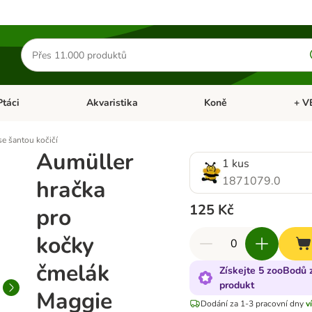
Hledat
produkty
Ptáci
Akvaristika
Koně
+ V
vřít menu: Malá zvířata
Otevřít menu: Ptáci
Otevřít menu: Akvaristika
Otevří
e šantou kočičí
Aumüller
1 kus
1871079.0
hračka
125 Kč
pro
kočky
čmelák
Získejte 5 zooBodů 
produkt
Maggie
Dodání za 1-3 pracovní dny
v