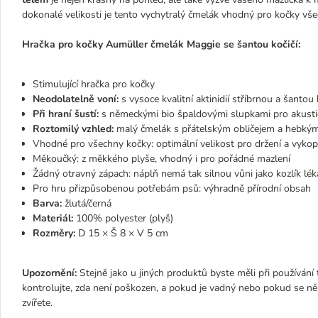
dokonalé velikosti je tento vychytralý čmelák vhodný pro kočky všec
Hračka pro kočky Aumüller čmelák Maggie se šantou kočičí:
Stimulující hračka pro kočky
Neodolatelně voní:
s vysoce kvalitní aktinidií stříbrnou a šantou 
Při hraní šustí:
s německými bio špaldovými slupkami pro akustic
Roztomilý vzhled:
malý čmelák s přátelským obličejem a hebký
Vhodné pro všechny kočky: optimální velikost pro držení a vykop
Měkoučký: z měkkého plyše, vhodný i pro pořádné mazlení
Žádný otravný zápach: náplň nemá tak silnou vůni jako kozlík lék
Pro hru přizpůsobenou potřebám psů: výhradně přírodní obsah
Barva:
žlutá/černá
Materiál:
100% polyester (plyš)
Rozměry:
D 15 × Š 8 × V 5 cm
Upozornění:
Stejně jako u jiných produktů byste měli při používání
kontrolujte, zda není poškozen, a pokud je vadný nebo pokud se někter
zvířete.