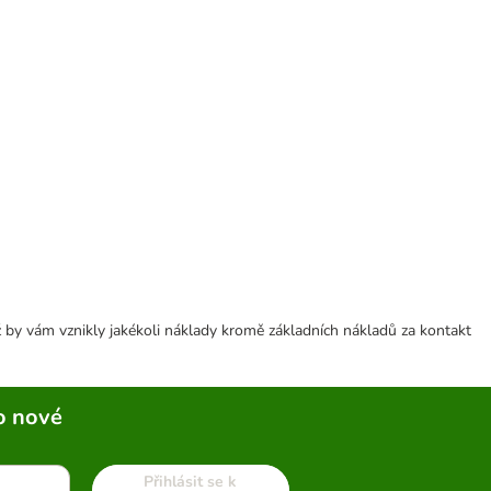
 by vám vznikly jakékoli náklady kromě základních nákladů za kontakt
o nové
Přihlásit se k