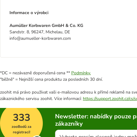
Informace o výrobci
Aumüller Korbwaren GmbH & Co. KG
Sandstr. 8, 96247, Michelau, DE
info@aumueller-korbwaren.com
*DC = nezávazně doporučená cena **
Podmínky.
"běžně" = Nejnižší cena produktu za posledních 30 dní.
zoohit má právo používat vaši e-mailovou adresu k přímé reklamě na své
zákaznického servisu zoohit. Více informací:
https://support.zoohit.cz/cs
333
Newsletter: nabídky pouze p
zákazníky
zooBodů za
registraci!