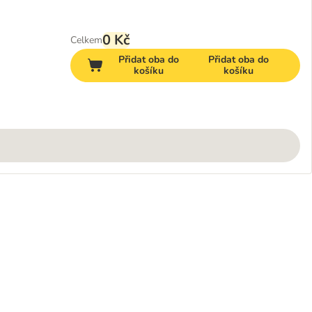
0 Kč
Celkem
Přidat oba do
Přidat oba do
košíku
košíku