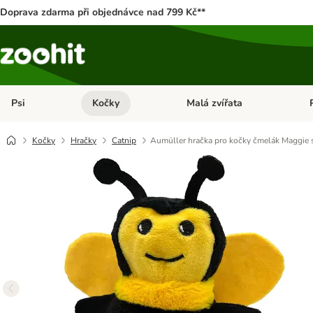
Doprava zdarma při objednávce nad 799 Kč**
Psi
Kočky
Malá zvířata
Otevřít menu: Psi
Otevřít menu: Kočky
Ote
Kočky
Hračky
Catnip
Aumüller hračka pro kočky čmelák Maggie s