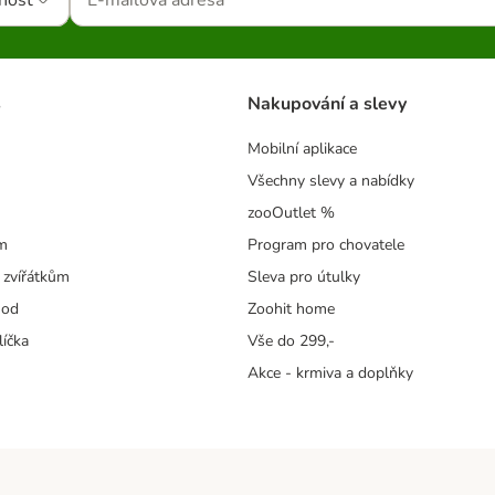
nost
s
Nakupování a slevy
Mobilní aplikace
Všechny slevy a nabídky
zooOutlet %
m
Program pro chovatele
 zvířátkům
Sleva pro útulky
hod
Zoohit home
líčka
Vše do 299,-
Akce - krmiva a doplňky