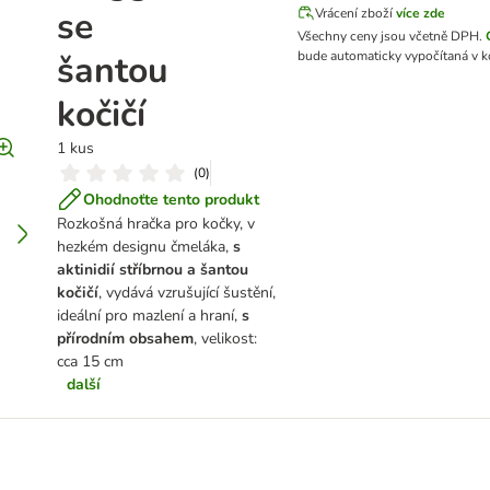
se
Vrácení zboží
více zde
Všechny ceny jsou včetně DPH.
šantou
bude automaticky vypočítaná v k
kočičí
1 kus
(
0
)
Ohodnoťte tento produkt
Rozkošná hračka pro kočky, v
hezkém designu čmeláka,
s
aktinidií stříbrnou a šantou
kočičí
, vydává vzrušující šustění,
ideální pro mazlení a hraní,
s
přírodním obsahem
, velikost:
cca 15 cm
další