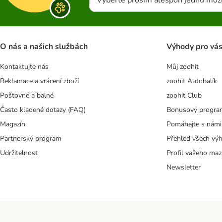
Vyberte prosím alespoň jednu mož
O nás a našich službách
Výhody pro vá
Kontaktujte nás
Můj zoohit
Reklamace a vrácení zboží
zoohit Autobalík
Poštovné a balné
zoohit Club
Často kladené dotazy (FAQ)
Bonusový progra
Magazín
Pomáhejte s námi
Partnerský program
Přehled všech vý
Udržitelnost
Profil vašeho maz
Newsletter