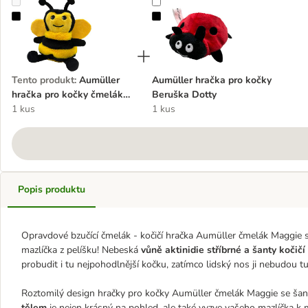
Aumüller hračka pro kočky čmelák Maggie se šantou kočičí
Aumüller hračka pro kočky Berušk
Tento produkt
:
Aumüller
Aumüller hračka pro kočky
hračka pro kočky čmelák
Beruška Dotty
Maggie se šantou kočičí
1 kus
1 kus
Popis produktu
Opravdové bzučící čmelák - kočičí hračka Aumüller čmelák Maggie 
mazlíčka z pelíšku! Nebeská
vůně aktinidie stříbrné a šanty kočičí
probudit i tu nejpohodlnější kočku, zatímco lidský nos ji nebudou t
Roztomilý design hračky pro kočky Aumüller čmelák Maggie se šant
tělem
je nejen krásný na pohled, ale také vyzve vašeho mazlíčka k m