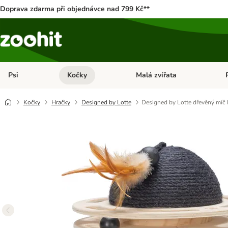
Doprava zdarma při objednávce nad 799 Kč**
Psi
Kočky
Malá zvířata
Otevřít menu: Psi
Otevřít menu: Kočky
Ote
Kočky
Hračky
Designed by Lotte
Designed by Lotte dřevěný míč