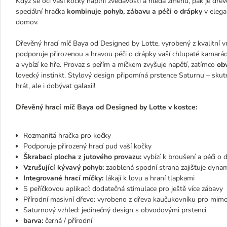
Když se oči vaší kočky naplní zvědavostí a hledá změnu, pak je dře
speciální hračka
kombinuje pohyb, zábavu a péči o drápky
v elegan
domov.
Dřevěný hrací míč Baya od Designed by Lotte, vyrobený z kvalitní v
podporuje přirozenou a hravou péči o drápky vaší chlupaté kamará
a vybízí ke hře. Provaz s peřím a míčkem zvyšuje napětí, zatímco
obv
lovecký instinkt. Stylový design připomíná prstence Saturnu – sku
hrát, ale i dobývat galaxii!
Dřevěný hrací míč Baya od Designed by Lotte v kostce:
Rozmanitá hračka pro kočky
Podporuje přirozený hrací pud vaší kočky
Škrabací plocha z jutového provazu:
vybízí k broušení a péči o 
Vzrušující kývavý pohyb:
zaoblená spodní strana zajišťuje dyna
Integrované hrací míčky:
lákají k lovu a hraní tlapkami
S peříčkovou aplikací: dodatečná stimulace pro ještě více zábavy
Přírodní masivní dřevo: vyrobeno z dřeva kaučukovníku pro mi
Saturnový vzhled: jedinečný design s obvodovými prstenci
barva:
černá / přírodní