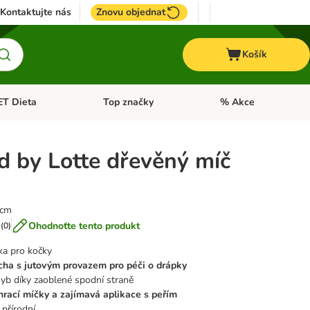
Kontaktujte nás
Znovu objednat
Košík
ET Dieta
Top značky
% Akce
t menu: Koně
Otevřít menu: + VET Dieta
Otevřít menu: Top znač
d by Lotte dřevěný míč
 cm
Ohodnoťte tento produkt
(
0
)
ka pro kočky
cha s jutovým provazem pro péči o drápky
yb díky zaoblené spodní straně
hrací míčky a zajímavá aplikace s peřím
 přírodní