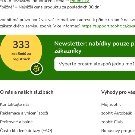
*DC = nezávazně doporučená cena **
Podmínky.
"běžně" = Nejnižší cena produktu za posledních 30 dní.
zoohit má právo používat vaši e-mailovou adresu k přímé reklamě na své
zákaznického servisu zoohit. Více informací:
https://support.zoohit.cz/cs
333
Newsletter: nabídky pouze p
zákazníky
zooBodů za
registraci!
Vyberte prosím alespoň jednu mož
O nás a našich službách
Výhody pro vá
Kontaktujte nás
Můj zoohit
Reklamace a vrácení zboží
zoohit Autobalík
Poštovné a balné
zoohit Club
Často kladené dotazy (FAQ)
Bonusový progra