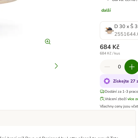
další
D 30 x Š 
2551644.
684 Kč
684 Kč / kus
Získejte 27
Dodání za 1-3 prac
Vrácení zboží
více 
Všechny ceny jsou vče