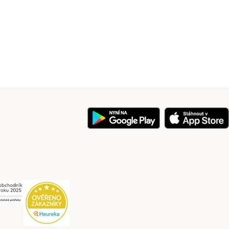
y
Security
Security