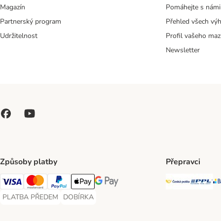
Magazín
Pomáhejte s námi
Partnerský program
Přehled všech vý
Udržitelnost
Profil vašeho maz
Newsletter
Způsoby platby
Přepravci
Česká poš
PP
Visa Payment Method
Mastercard Payment Method
PayPal Payment Method
Apple pay Payment Method
GooglePay Payment Method
PLATBA PŘEDEM
DOBÍRKA
PLATBA PŘEDEM Payment Method
DOBÍRKA Payment Method