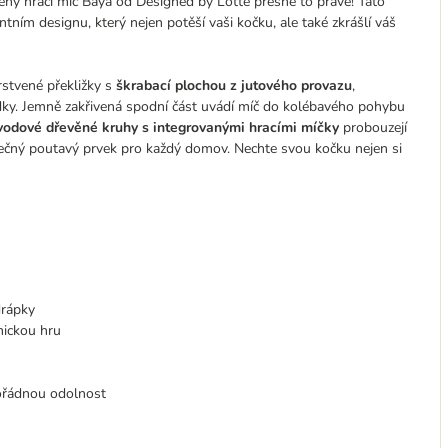
věný hrací míč Baya od Designed by Lotte přesně to pravé! Tato
tním designu, který nejen potěší vaši kočku, ale také zkrášlí váš
rstvené překližky s
škrabací plochou z jutového provazu
,
dky. Jemně zakřivená spodní část uvádí míč do kolébavého pohybu
odové dřevěné kruhy s integrovanými hracími míčky
probouzejí
tečný poutavý prvek pro každý domov. Nechte svou kočku nejen si
drápky
mickou hru
mořádnou odolnost