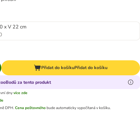
30 x V 22 cm
0
Přidat do košíku
Přidat do košíku
 zooBodů za tento produkt
ovní dny
více zde
zde
tně DPH.
Cena poštovného
bude automaticky vypočítaná v košíku.