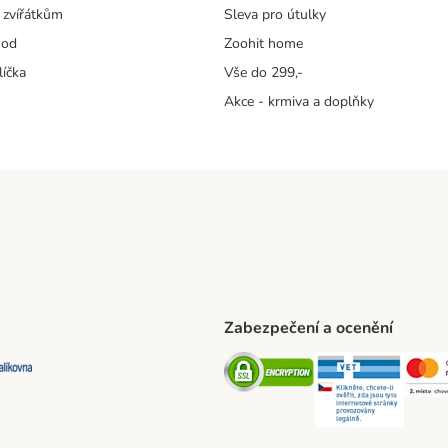
 zvířátkům
Sleva pro útulky
hod
Zoohit home
líčka
Vše do 299,-
Akce - krmiva a doplňky
Zabezpečení a ocenění
ta Shipping Method
L Shipping Method
Balíkovna Shipping Method
Security
Securit