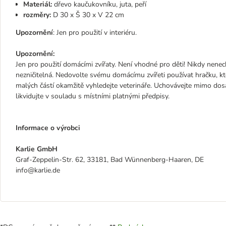
Materiál:
dřevo kaučukovníku, juta, peří
rozměry:
D 30 x Š 30 x V 22 cm
Upozornění
: Jen pro použití v interiéru.
Upozornění:
Jen pro použití domácími zvířaty. Není vhodné pro děti! Nikdy nene
nezničitelná. Nedovolte svému domácímu zvířeti používat hračku, kte
malých částí okamžitě vyhledejte veterináře. Uchovávejte mimo dos
likvidujte v souladu s místními platnými předpisy.
Informace o výrobci
Karlie GmbH
Graf-Zeppelin-Str. 62, 33181, Bad Wünnenberg-Haaren, DE
info@karlie.de