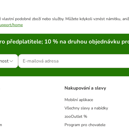
 vlastní podobné zboží nebo služby. Můžete kdykoli vznést námitku, aniž
/support/home
ro předplatitele; 10 % na druhou objednávku pr
nost
s
Nakupování a slevy
Mobilní aplikace
Všechny slevy a nabídky
zooOutlet %
m
Program pro chovatele