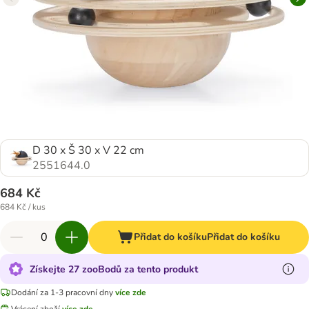
D 30 x Š 30 x V 22 cm
2551644.0
684 Kč
684 Kč / kus
Přidat do košíku
Přidat do košíku
Získejte 27 zooBodů za tento produkt
Dodání za 1-3 pracovní dny
více zde
Vrácení zboží
více zde