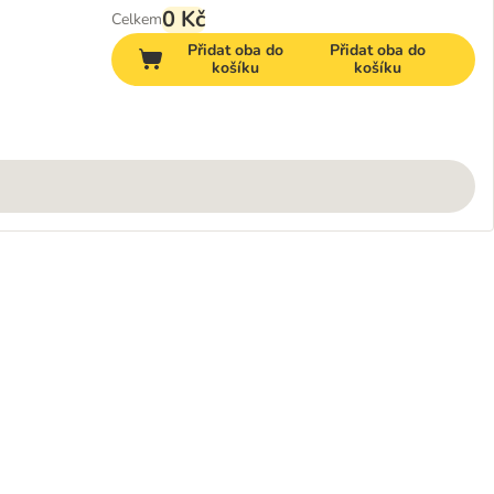
0 Kč
Celkem
Přidat oba do
Přidat oba do
košíku
košíku