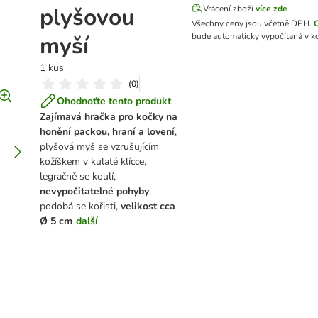
plyšovou
Vrácení zboží
více zde
Všechny ceny jsou včetně DPH.
myší
bude automaticky vypočítaná v k
1 kus
(
0
)
Ohodnoťte tento produkt
Zajímavá hračka pro kočky na
honění packou, hraní a lovení
,
plyšová myš se vzrušujícím
kožíškem v kulaté klícce,
legračně se koulí,
nevypočitatelné pohyby
,
podobá se kořisti,
velikost cca
Ø 5 cm
další