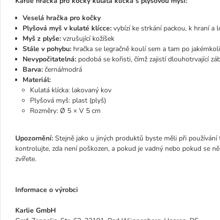
Karlie hračka pro kočky kulatá klícka s plyšovou myší:
Veselá hračka pro kočky
Plyšová myš v kulaté klícce:
vybízí ke strkání packou, k hraní a 
Myš z plyše:
vzrušující kožíšek
Stále v pohybu:
hračka se legračně koulí sem a tam po jakémkol
Nevypočitatelná:
podobá se kořisti, čímž zajistí dlouhotrvající z
Barva:
černá/modrá
Materiál:
Kulatá klícka: lakovaný kov
Plyšová myš: plast (plyš)
Rozměry: Ø 5 × V 5 cm
Upozornění:
Stejně jako u jiných produktů byste měli při používání
kontrolujte, zda není poškozen, a pokud je vadný nebo pokud se někter
zvířete.
Informace o výrobci
Karlie GmbH