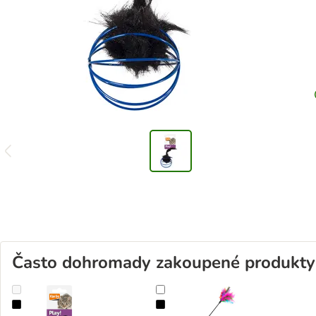
Často dohromady zakoupené produkty
Karlie hračka pro kočky kulatá klícka s plyšovou myší
Opeřená kočičí hračka Waggler