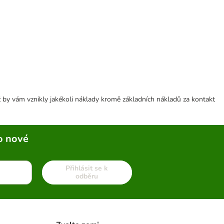
 by vám vznikly jakékoli náklady kromě základních nákladů za kontakt
o nové
Přihlásit se k
odběru