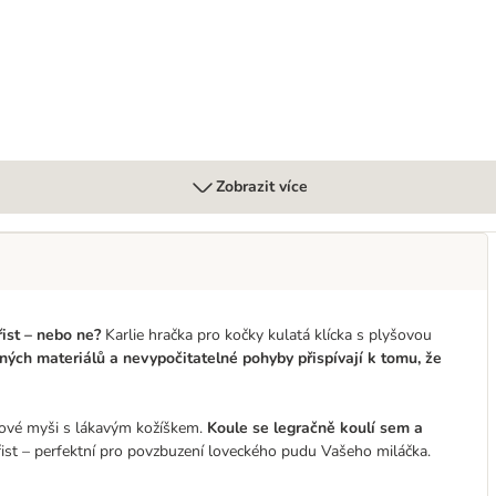
Zobrazit více
řist – nebo ne?
Karlie hračka pro kočky kulatá klícka s plyšovou
ých materiálů a nevypočitatelné pohyby přispívají k tomu, že
lyšové myši s lákavým kožíškem.
Koule se legračně koulí sem a
řist – perfektní pro povzbuzení loveckého pudu Vašeho miláčka.