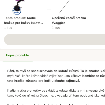
Tento produkt
:
Karlie
Opeřená kočičí hračka
hračka pro kočky kulatá
Waggler
klícka s plyšovou myší
1 kus
1 kus
Popis produktu
Páni, ta myš se snad schovala do kulaté klícky? To je snadná ko
myší Vaší kočce každopádně zajistí spoustu zábavy.
Kombinace různ
tato hračka zůstane pro kočku dlouho zajímavá.
Karlie hračka pro kočky se skládá z kulaté klícky a v ní chycené p
tam
, když do ní kočka šťouchne, a vypadá při tom podobně jako ko