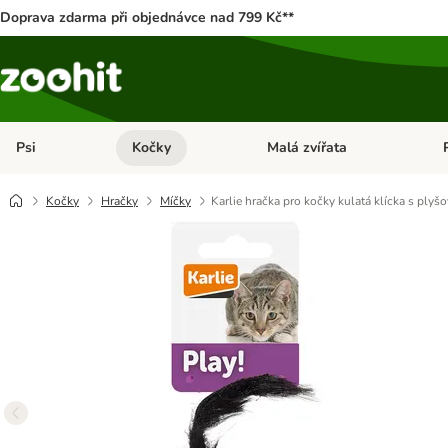
Doprava zdarma při objednávce nad 799 Kč**
Psi
Kočky
Malá zvířata
Otevřít menu: Psi
Otevřít menu: Kočky
Ote
Kočky
Hračky
Míčky
Karlie hračka pro kočky kulatá klícka s plyš