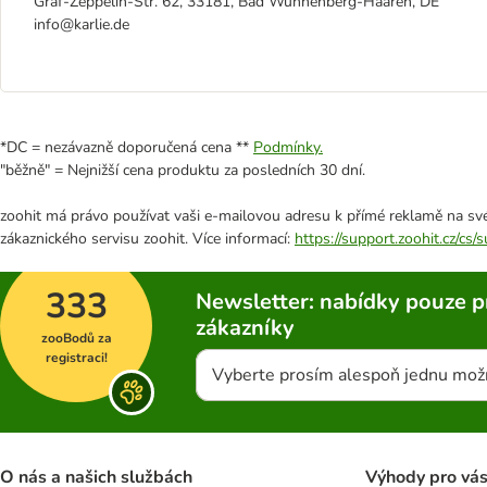
Graf-Zeppelin-Str. 62, 33181, Bad Wünnenberg-Haaren, DE
info@karlie.de
*DC = nezávazně doporučená cena **
Podmínky.
"běžně" = Nejnižší cena produktu za posledních 30 dní.
zoohit má právo používat vaši e-mailovou adresu k přímé reklamě na své
zákaznického servisu zoohit. Více informací:
https://support.zoohit.cz/cs
333
Newsletter: nabídky pouze p
zákazníky
zooBodů za
registraci!
Vyberte prosím alespoň jednu mož
O nás a našich službách
Výhody pro vá