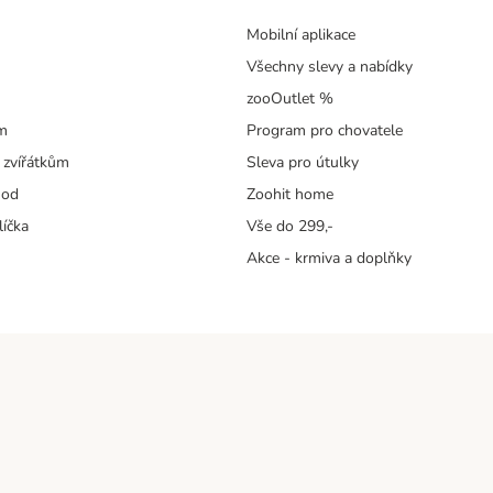
Mobilní aplikace
Všechny slevy a nabídky
zooOutlet %
m
Program pro chovatele
 zvířátkům
Sleva pro útulky
hod
Zoohit home
líčka
Vše do 299,-
Akce - krmiva a doplňky