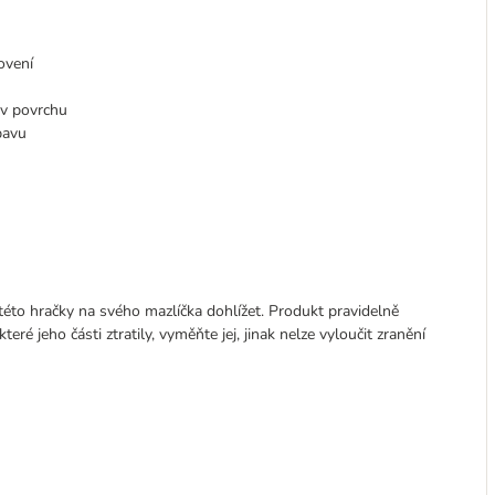
lovení
iv povrchu
ábavu
 této hračky na svého mazlíčka dohlížet. Produkt pravidelně
é jeho části ztratily, vyměňte jej, jinak nelze vyloučit zranění