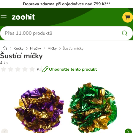
Doprava zdarma při objednávce nad 799 Kč**
Menu
Hledat
produkty
Kočky
Hračky
Míčky
Šustící míčky
Šustící míčky
4 ks
Ohodnoťte tento produkt
(
0
)