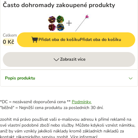
Často dohromady zakoupené produkty
Celkem
Přidat oba do košíku
Přidat oba do košíku
0 Kč
Zobrazit více
Popis produktu
*DC = nezávazně doporučená cena **
Podmínky.
"běžně" = Nejnižší cena produktu za posledních 30 dní.
zoohit má právo používat vaši e-mailovou adresu k přímé reklamě na
své vlastní podobné zboží nebo služby. Můžete kdykoli vznést námitku,
aniž by vám vznikly jakékoli náklady kromě základních nákladů za
kontakt zákaznického servisu zoohit. Více informací: