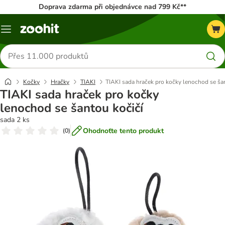
Doprava zdarma při objednávce nad 799 Kč**
Menu
Hledat
produkty
Kočky
Hračky
TIAKI
TIAKI sada hraček pro kočky lenochod se ša
TIAKI sada hraček pro kočky
lenochod se šantou kočičí
sada 2 ks
Ohodnoťte tento produkt
(
0
)