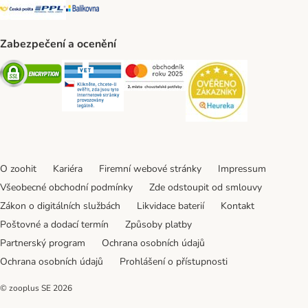
Česká pošta Shipping Method
PPL Shipping Method
Balíkovna Shipping Method
Zabezpečení a ocenění
Security
Security
Security
Security
O zoohit
Kariéra
Firemní webové stránky
Impressum
Všeobecné obchodní podmínky
Zde odstoupit od smlouvy
Zákon o digitálních službách
Likvidace baterií
Kontakt
Poštovné a dodací termín
Způsoby platby
Partnerský program
Ochrana osobních údajů
Ochrana osobních údajů
Prohlášení o přístupnosti
© zooplus SE
2026