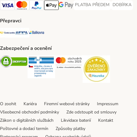
PLATBA PŘEDEM
DOBÍRKA
PLATBA PŘEDEM Payment Met
DOBÍRKA Pa
Visa Payment Method
Mastercard Payment Method
PayPal Payment Method
Apple pay Payment Method
GooglePay Payment Method
Přepravci
Česká pošta Shipping Method
PPL Shipping Method
Balíkovna Shipping Method
Zabezpečení a ocenění
Security
Security
Security
Security
O zoohit
Kariéra
Firemní webové stránky
Impressum
Všeobecné obchodní podmínky
Zde odstoupit od smlouvy
Zákon o digitálních službách
Likvidace baterií
Kontakt
Poštovné a dodací termín
Způsoby platby
Partnerský program
Ochrana osobních údajů