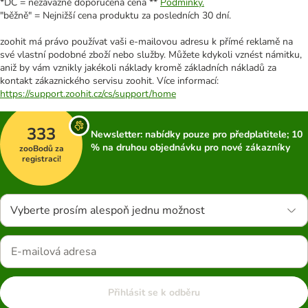
*DC = nezávazně doporučená cena **
Podmínky.
"běžně" = Nejnižší cena produktu za posledních 30 dní.
zoohit má právo používat vaši e-mailovou adresu k přímé reklamě na
své vlastní podobné zboží nebo služby. Můžete kdykoli vznést námitku,
aniž by vám vznikly jakékoli náklady kromě základních nákladů za
kontakt zákaznického servisu zoohit. Více informací:
https://support.zoohit.cz/cs/support/home
333
Newsletter: nabídky pouze pro předplatitele; 10
% na druhou objednávku pro nové zákazníky
zooBodů za
registraci!
Vyberte prosím alespoň jednu možnost
Přihlásit se k odběru