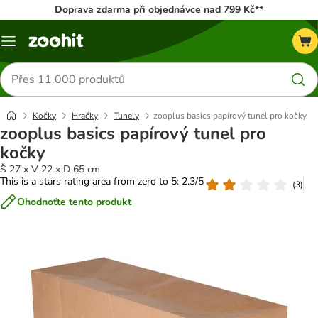
Doprava zdarma při objednávce nad 799 Kč**
Menu
Hledat
produkty
Kočky
Hračky
Tunely
zooplus basics papírový tunel pro kočky
zooplus basics papírový tunel pro
kočky
Š 27 x V 22 x D 65 cm
This is a stars rating area from zero to 5: 2.3/5
(
3
)
Ohodnoťte tento produkt