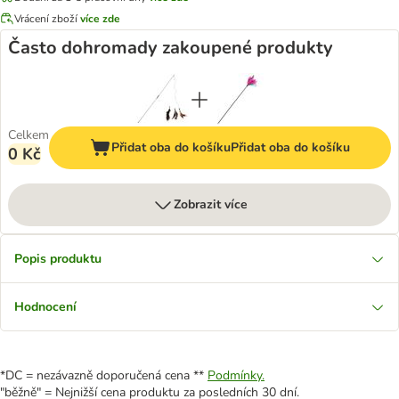
Vrácení zboží
více zde
Často dohromady zakoupené produkty
Celkem
Přidat oba do košíku
Přidat oba do košíku
0 Kč
Zobrazit více
Popis produktu
Hodnocení
*DC = nezávazně doporučená cena **
Podmínky.
"běžně" = Nejnižší cena produktu za posledních 30 dní.