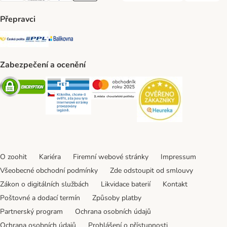
Přepravci
Česká pošta Shipping Method
PPL Shipping Method
Balíkovna Shipping Method
Zabezpečení a ocenění
Security
Security
Security
Security
O zoohit
Kariéra
Firemní webové stránky
Impressum
Všeobecné obchodní podmínky
Zde odstoupit od smlouvy
Zákon o digitálních službách
Likvidace baterií
Kontakt
Poštovné a dodací termín
Způsoby platby
Partnerský program
Ochrana osobních údajů
Ochrana osobních údajů
Prohlášení o přístupnosti