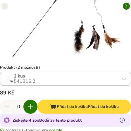
Produkt (2 možností)
1 kus
541816.2
89 Kč
Přidat do košíku
Přidat do košíku
Získejte 4 zooBodů za tento produkt
Dodání za 1-3 pracovní dny
více zde