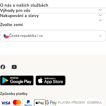
O nás a našich službách
Výhody pro vás
Nakupování a slevy
Zvolte zemi
Česká republika / cs
Způsoby platby
PLATBA PŘEDEM
DOBÍRKA
PLATBA PŘEDEM Payment Met
DOBÍRKA Pa
Visa Payment Method
Mastercard Payment Method
PayPal Payment Method
Apple pay Payment Method
GooglePay Payment Method