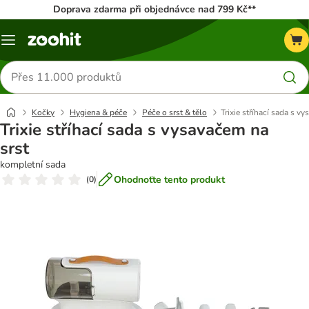
Doprava zdarma při objednávce nad 799 Kč**
Menu
Hledat
produkty
Kočky
Hygiena & péče
Péče o srst & tělo
Trixie stříhací sada s v
Trixie stříhací sada s vysavačem na
srst
kompletní sada
Ohodnoťte tento produkt
(
0
)