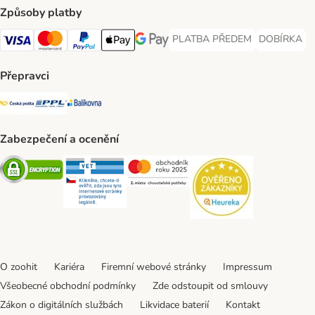
Způsoby platby
PLATBA PŘEDEM
DOBÍRKA
PLATBA PŘEDEM Payment Met
DOBÍRKA Pa
Visa Payment Method
Mastercard Payment Method
PayPal Payment Method
Apple pay Payment Method
GooglePay Payment Method
Přepravci
Česká pošta Shipping Method
PPL Shipping Method
Balíkovna Shipping Method
Zabezpečení a ocenění
Security
Security
Security
Security
O zoohit
Kariéra
Firemní webové stránky
Impressum
Všeobecné obchodní podmínky
Zde odstoupit od smlouvy
Zákon o digitálních službách
Likvidace baterií
Kontakt