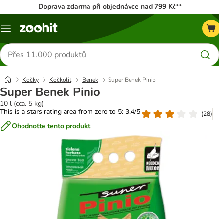
Doprava zdarma při objednávce nad 799 Kč**
Menu
Hledat
produkty
Kočky
Kočkolit
Benek
Super Benek Pinio
Super Benek Pinio
10 l (cca. 5 kg)
This is a stars rating area from zero to 5: 3.4/5
(
28
)
Ohodnoťte tento produkt