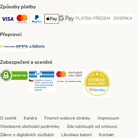
Způsoby platby
PLATBA PŘEDEM
DOBÍRKA
PLATBA PŘEDEM Payment Met
DOBÍRKA Pa
Visa Payment Method
Mastercard Payment Method
PayPal Payment Method
Apple pay Payment Method
GooglePay Payment Method
Přepravci
Česká pošta Shipping Method
PPL Shipping Method
Balíkovna Shipping Method
Zabezpečení a ocenění
Security
Security
Security
Security
O zoohit
Kariéra
Firemní webové stránky
Impressum
Všeobecné obchodní podmínky
Zde odstoupit od smlouvy
Zákon o digitálních službách
Likvidace baterií
Kontakt