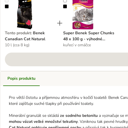
Benek Canadian Cat Natural
Super Benek Super Chunks 48 x 1
Tento produkt
:
Benek
Super Benek Super Chunks
Canadian Cat Natural
48 x 100 g - výhodné
10 l (cca 8 kg)
balení
kuřecí v omáčce
Popis produktu
Pro větší čistotu a příjemnou atmosféru v kočičí toaletě: Benek Can
které zajišťuje suché tlapky při používání toalety.
Minerální granulát se skládá
ze sodného betonitu
a vyznačuje se 
mohou vázat velké množství tekutiny
. Vzniknou tak pevné hrudk
Cat Natural pohlcuje nepříjemné pachy
a přispívá tak k hygienick