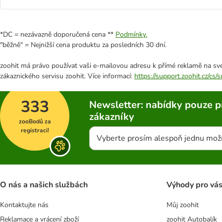
*DC = nezávazně doporučená cena **
Podmínky.
"běžně" = Nejnižší cena produktu za posledních 30 dní.
zoohit má právo používat vaši e-mailovou adresu k přímé reklamě na své
zákaznického servisu zoohit. Více informací:
https://support.zoohit.cz/cs
333
Newsletter: nabídky pouze p
zákazníky
zooBodů za
registraci!
Vyberte prosím alespoň jednu mož
O nás a našich službách
Výhody pro vá
Kontaktujte nás
Můj zoohit
Reklamace a vrácení zboží
zoohit Autobalík