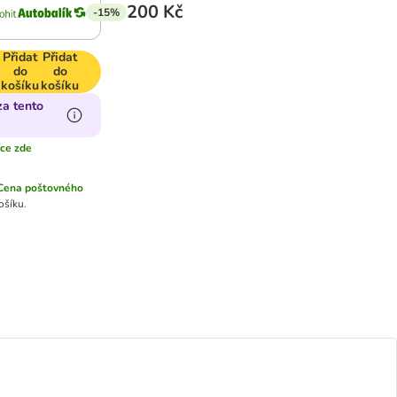
200 Kč
-15%
Přidat
Přidat
do
do
košíku
košíku
za tento
íce zde
Cena poštovného
ošíku.