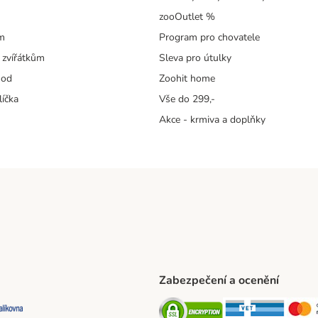
zooOutlet %
m
Program pro chovatele
 zvířátkům
Sleva pro útulky
hod
Zoohit home
líčka
Vše do 299,-
Akce - krmiva a doplňky
Zabezpečení a ocenění
ta Shipping Method
L Shipping Method
Balíkovna Shipping Method
Security
Securit