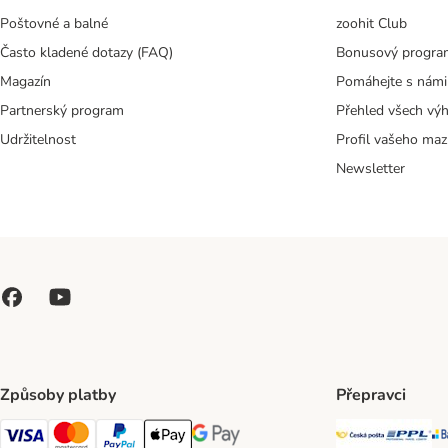
Poštovné a balné
zoohit Club
Často kladené dotazy (FAQ)
Bonusový progra
Magazín
Pomáhejte s námi
Partnerský program
Přehled všech vý
Udržitelnost
Profil vašeho maz
Newsletter
Způsoby platby
Přepravci
Česká poš
PP
Visa Payment Method
Mastercard Payment Method
PayPal Payment Method
Apple pay Payment Method
GooglePay Payment Method