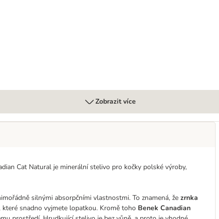
00 g - výhodné balení
Zobrazit více
adian Cat Natural je minerální stelivo pro kočky polské výroby,
mimořádně silnými absorpčními vlastnostmi. To znamená, že
zrnka
y, které snadno vyjmete lopatkou. Kromě toho
Benek Canadian
ému prostředí. Hrudkující stelivo je bez vůně, a proto je vhodné