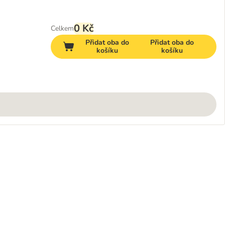
0 Kč
Celkem
Přidat oba do
Přidat oba do
košíku
košíku