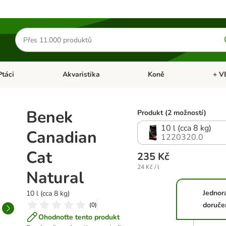
Hledat
produkty
Ptáci
Akvaristika
Koně
+ V
vřít menu: Malá zvířata
Otevřít menu: Ptáci
Otevřít menu: Akvaristika
Otevří
Benek
Produkt (2 možností)
10 l (cca 8 kg)
Canadian
1220320.0
Cat
235 Kč
24 Kč / l
Natural
Jednor
10 l (cca 8 kg)
doruče
(
0
)
Ohodnoťte tento produkt