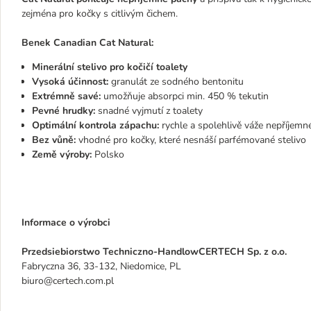
zejména pro kočky s citlivým čichem.
Benek Canadian Cat Natural:
Minerální stelivo pro kočičí toalety
Vysoká účinnost:
granulát ze sodného bentonitu
Extrémně savé:
umožňuje absorpci min. 450 % tekutin
Pevné hrudky:
snadné vyjmutí z toalety
Optimální kontrola zápachu:
rychle a spolehlivě váže nepříjemn
Bez vůně:
vhodné pro kočky, které nesnáší parfémované stelivo
Země výroby:
Polsko
Informace o výrobci
Przedsiebiorstwo Techniczno-HandlowCERTECH Sp. z o.o.
Fabryczna 36, 33-132, Niedomice, PL
biuro@certech.com.pl