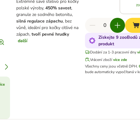
Extrémně savé stelivo pro kočky
polské výroby,
450% savost
,
granule ze sodného betonitu,
silná regulace zápachu
, bez
vůně, ideální pro kočky citlivé na
zápach,
tvoří pevné hrudky
Získejte 9 zooBodů 
další
produkt
Dodání za 1-3 pracovní dny
v
Vrácení zboží
více zde
Všechny ceny jsou včetně DPH.
bude automaticky vypočítaná v k
více