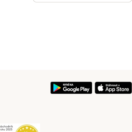
y
Security
Security