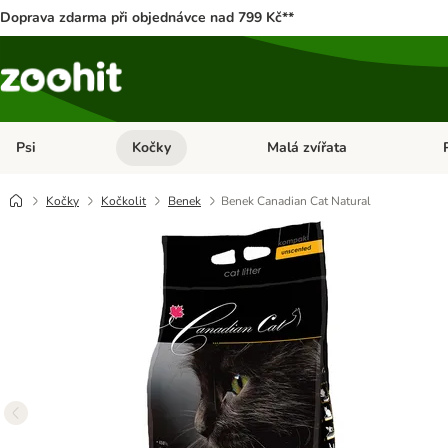
Doprava zdarma při objednávce nad 799 Kč**
Psi
Kočky
Malá zvířata
Otevřít menu: Psi
Otevřít menu: Kočky
Ote
Kočky
Kočkolit
Benek
Benek Canadian Cat Natural