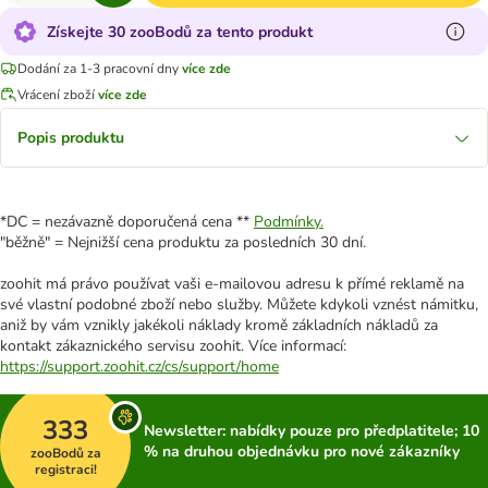
Získejte 30 zooBodů za tento produkt
Dodání za 1-3 pracovní dny
více zde
Vrácení zboží
více zde
Popis produktu
*DC = nezávazně doporučená cena **
Podmínky.
"běžně" = Nejnižší cena produktu za posledních 30 dní.
zoohit má právo používat vaši e-mailovou adresu k přímé reklamě na
své vlastní podobné zboží nebo služby. Můžete kdykoli vznést námitku,
aniž by vám vznikly jakékoli náklady kromě základních nákladů za
kontakt zákaznického servisu zoohit. Více informací:
https://support.zoohit.cz/cs/support/home
333
Newsletter: nabídky pouze pro předplatitele; 10
% na druhou objednávku pro nové zákazníky
zooBodů za
registraci!