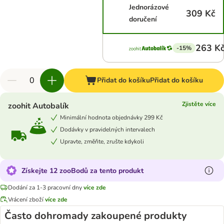
Jednorázové
309 Kč
doručení
263 K
-15%
Přidat do košíku
Přidat do košíku
Zjistěte více
zoohit Autobalík
Minimální hodnota objednávky 299 Kč
Dodávky v pravidelných intervalech
Upravte, změňte, zrušte kdykoli
Získejte 12 zooBodů za tento produkt
Dodání za 1-3 pracovní dny
více zde
Vrácení zboží
více zde
Často dohromady zakoupené produkty