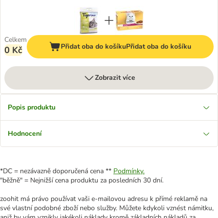
Celkem
Přidat oba do košíku
Přidat oba do košíku
0 Kč
Zobrazit více
Popis produktu
Hodnocení
*DC = nezávazně doporučená cena **
Podmínky.
"běžně" = Nejnižší cena produktu za posledních 30 dní.
zoohit má právo používat vaši e-mailovou adresu k přímé reklamě na
své vlastní podobné zboží nebo služby. Můžete kdykoli vznést námitku,
aniž by vám vznikly jakékoli náklady kromě základních nákladů za