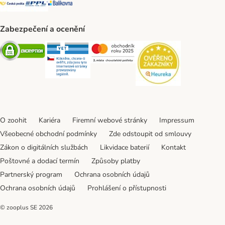
Zabezpečení a ocenění
Security
Security
Security
Security
O zoohit
Kariéra
Firemní webové stránky
Impressum
Všeobecné obchodní podmínky
Zde odstoupit od smlouvy
Zákon o digitálních službách
Likvidace baterií
Kontakt
Poštovné a dodací termín
Způsoby platby
Partnerský program
Ochrana osobních údajů
Ochrana osobních údajů
Prohlášení o přístupnosti
© zooplus SE
2026