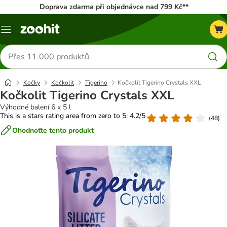
Doprava zdarma při objednávce nad 799 Kč**
Menu
Hledat
produkty
Kočky
Kočkolit
Tigerino
Kočkolit Tigerino Crystals XXL
Kočkolit Tigerino Crystals XXL
Výhodné balení 6 x 5 l
This is a stars rating area from zero to 5: 4.2/5
(
48
)
Ohodnoťte tento produkt