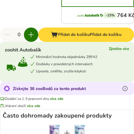
764 K
-15%
Přidat do košíku
Přidat do košíku
Zjistěte více
zoohit Autobalík
Minimální hodnota objednávky 299 Kč
Dodávky v pravidelných intervalech
Upravte, změňte, zrušte kdykoli
Získejte 36 zooBodů za tento produkt
Dodání za 1-3 pracovní dny
více zde
Vrácení zboží
více zde
Často dohromady zakoupené produkty