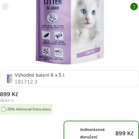
Výhodné balení 6 x 5 l
191712.3
899 Kč
30 Kč / l
-20% Aktivovat Extra slevu
Jednorázové
899 Kč
doručení