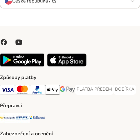
Česká republika / cs
Způsoby platby
PLATBA PŘEDEM
DOBÍRKA
PLATBA PŘEDEM Payment Met
DOBÍRKA Pa
Visa Payment Method
Mastercard Payment Method
PayPal Payment Method
Apple pay Payment Method
GooglePay Payment Method
Přepravci
Česká pošta Shipping Method
PPL Shipping Method
Balíkovna Shipping Method
Zabezpečení a ocenění