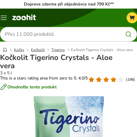
Doprava zdarma při objednávce nad 799 Kč**
Menu
Hledat
produkty
Kočky
Kočkolit
Tigerino
Kočkolit Tigerino Crystals - Aloe vera
Kočkolit Tigerino Crystals - Aloe
vera
3 x 5 l
This is a stars rating area from zero to 5: 4.0/5
(
198
)
Ohodnoťte tento produkt