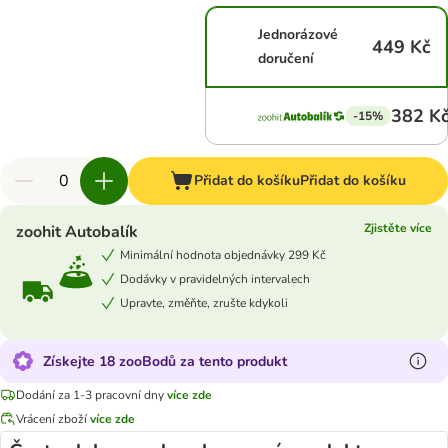
Jednorázové
449 Kč
doručení
382 K
-15%
Přidat do košíku
Přidat do košíku
Zjistěte více
zoohit Autobalík
Minimální hodnota objednávky 299 Kč
Dodávky v pravidelných intervalech
Upravte, změňte, zrušte kdykoli
Získejte 18 zooBodů za tento produkt
Dodání za 1-3 pracovní dny
více zde
Vrácení zboží
více zde