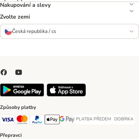
Nakupování a slevy
Zvolte zemi
Česká republika / cs
Způsoby platby
PLATBA PŘEDEM
DOBÍRKA
PLATBA PŘEDEM Payment Met
DOBÍRKA Pa
Visa Payment Method
Mastercard Payment Method
PayPal Payment Method
Apple pay Payment Method
GooglePay Payment Method
Přepravci