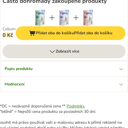
Často dohromady zakoupené produkty
Celkem
Přidat oba do košíku
Přidat oba do košíku
0 Kč
Zobrazit více
Popis produktu
Hodnocení
*DC = nezávazně doporučená cena **
Podmínky.
"běžně" = Nejnižší cena produktu za posledních 30 dní.
zoohit má právo používat vaši e-mailovou adresu k přímé reklamě na
své vlastní podobné zboží nebo služby. Můžete kdykoli vznést námitku,