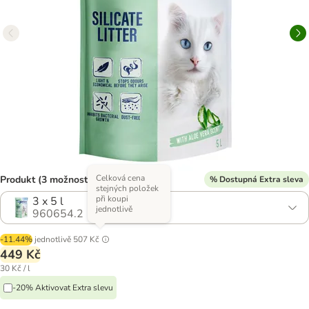
Celková cena
Produkt (3 možností)
% Dostupná Extra sleva
stejných položek
při koupi
3 x 5 l
jednotlivě
960654.2
-11.44%
jednotlivě
507 Kč
449 Kč
30 Kč / l
-20% Aktivovat Extra slevu