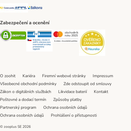
Česká pošta Shipping Method
PPL Shipping Method
Balíkovna Shipping Method
Zabezpečení a ocenění
Security
Security
Security
Security
O zoohit
Kariéra
Firemní webové stránky
Impressum
Všeobecné obchodní podmínky
Zde odstoupit od smlouvy
Zákon o digitálních službách
Likvidace baterií
Kontakt
Poštovné a dodací termín
Způsoby platby
Partnerský program
Ochrana osobních údajů
Ochrana osobních údajů
Prohlášení o přístupnosti
© zooplus SE
2026