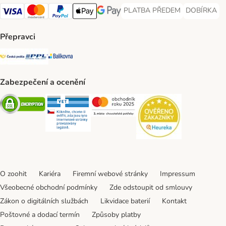
PLATBA PŘEDEM
DOBÍRKA
PLATBA PŘEDEM Payment Met
DOBÍRKA Pa
Visa Payment Method
Mastercard Payment Method
PayPal Payment Method
Apple pay Payment Method
GooglePay Payment Method
Přepravci
Česká pošta Shipping Method
PPL Shipping Method
Balíkovna Shipping Method
Zabezpečení a ocenění
Security
Security
Security
Security
O zoohit
Kariéra
Firemní webové stránky
Impressum
Všeobecné obchodní podmínky
Zde odstoupit od smlouvy
Zákon o digitálních službách
Likvidace baterií
Kontakt
Poštovné a dodací termín
Způsoby platby