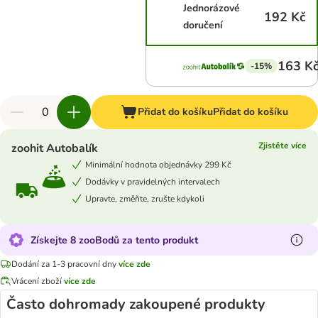
Jednorázové
192 Kč
doručení
163 K
-15%
Přidat do košíku
Přidat do košíku
Zjistěte více
zoohit Autobalík
Minimální hodnota objednávky 299 Kč
Dodávky v pravidelných intervalech
Upravte, změňte, zrušte kdykoli
Získejte 8 zooBodů za tento produkt
Dodání za 1-3 pracovní dny
více zde
Vrácení zboží
více zde
Často dohromady zakoupené produkty