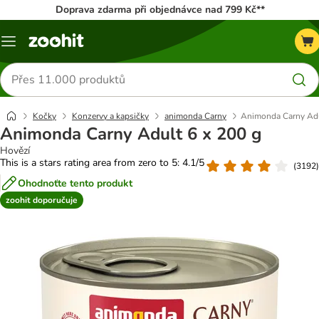
Doprava zdarma při objednávce nad 799 Kč**
Menu
Hledat
produkty
Kočky
Konzervy a kapsičky
animonda Carny
Animonda Carny Adu
Animonda Carny Adult 6 x 200 g
Hovězí
This is a stars rating area from zero to 5: 4.1/5
(
3192
)
Ohodnoťte tento produkt
zoohit doporučuje