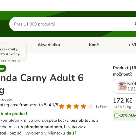
Hledat
produkty
Ptáci
Akvaristika
Koně
+ V
vřít menu: Malá zvířata
Otevřít menu: Ptáci
Otevřít menu: Akvaristika
Otevří
 zákazníky,
eny a kvality.
lt 6 x 200 g
Produkt (16
uje
nda Carny Adult 6
možností)
Krůt
g
121
krevety
172 Kč
rating area from zero to 5: 4.1/5
(
3192
)
143 Kč / kg
tento produkt
-10% Aktiv
í kompletní krmivo pro dospělé kočky,
bez obilovin,
z
vého masa,
s přírodním taurinem
, bez barviv a
átek, bez sóji, vyrobeno v Německu
další