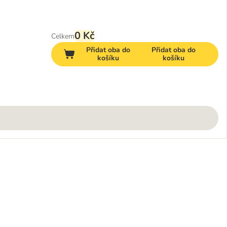
0 Kč
Celkem
Přidat oba do
Přidat oba do
košíku
košíku