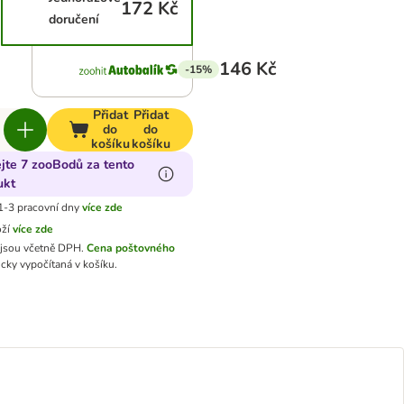
172 Kč
doručení
146 Kč
-15%
Přidat
Přidat
do
do
košíku
košíku
ejte 7 zooBodů za tento
ukt
1-3 pracovní dny
více zde
oží
více zde
jsou včetně DPH.
Cena poštovného
cky vypočítaná v košíku.