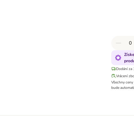
Získ
prod
Dodání za 
Vrácení zb
Všechny ceny 
bude automati