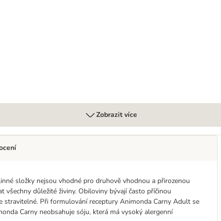
nack-Cream
Zobrazit více
ocení
linné složky nejsou vhodné pro druhově vhodnou a přirozenou
 všechny důležité živiny. Obiloviny bývají často příčinou
 stravitelné. Při formulování receptury Animonda Carny Adult se
imonda Carny neobsahuje sóju, která má vysoký alergenní