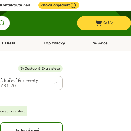
Kontaktujte nás
Znovu objednat
Košík
ET Dieta
Top značky
% Akce
t menu: Koně
Otevřít menu: + VET Dieta
Otevřít menu: Top znač
% Dostupná Extra sleva
í, kuřecí & krevety
731.20
ovat Extra slevu
Jednorázové