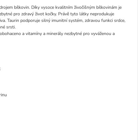
 zdrojem bílkovin. Díky vysoce kvalitním živočišným bílkovinám je
zbytné pro zdravý život kočky. Právě tyto látky neprodukuje
a. Taurin podporuje silný imunitní systém, zdravou funkci srdce,
né srsti.
e obohaceno a vitamíny a minerály nezbytné pro vyváženou a
t
rinu