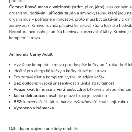
potenciál.
Čerstvé libové maso a vnitřnosti
(srdce, plíce, játra) jsou cenným
organismu dodáván i
přírodní taurin
a aminokyseliny, které jsou ne
organismus v potřebném množství, proto musí být získávány z krmiv
zdravý zrak. Krmivo rovněž přispívá ke zdravé kůži a lesklé a hedváb
Receptura neobsahuje umělá barviva a konzervační látky. Krmivo j
kompletní stravu.
Animonda Carny Adult:
Vyvážené kompletní krmivo pro dospělé kočky od 1 roku do 6 le
Ideální pro alergické kočky a kočky citlivé na stravu
Pro zdravý růst a kompletní výživu mladých koček
Bez obilovin:
vysoká snášenlivost a lehká stravitelnost
Pouze kvalitní maso a vnitřnosti:
zdroj bílkovin a přírodního tau
Jasná deklarace:
obsahuje pouze to, co je uvedeno
BEZ:
konzervačních látek, barviv, zvýrazňovačů chuti, sóji, cukru
Vyrobeno v Německu
Dále doporučujeme praktický doplněk: