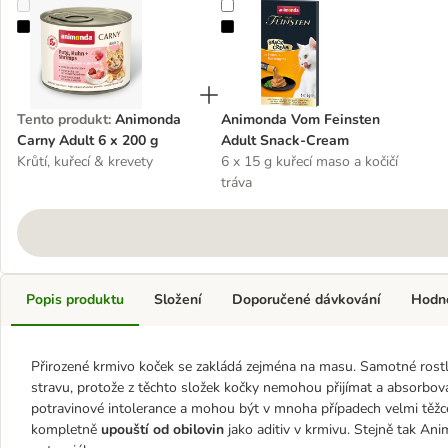
Animonda Carny Adult 6 x 200 g
Animonda Vom Feinsten Adult S
Tento produkt
:
Animonda
Animonda Vom Feinsten
Carny Adult 6 x 200 g
Adult Snack-Cream
Krůtí, kuřecí & krevety
6 x 15 g kuřecí maso a kočičí
tráva
Popis produktu
Složení
Doporučené dávkování
Hodn
Přirozené krmivo koček se zakládá zejména na masu. Samotné rost
stravu, protože z těchto složek kočky nemohou přijímat a absorbovat
potravinové intolerance a mohou být v mnoha případech velmi těžce
kompletně
upouští od obilovin
jako aditiv v krmivu. Stejně tak An