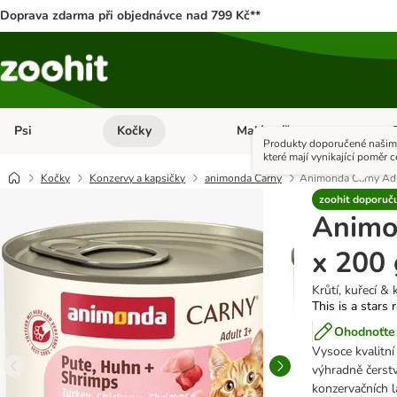
Doprava zdarma při objednávce nad 799 Kč**
Psi
Kočky
Malá zvířata
Otevřít menu: Psi
Otevřít menu: Kočky
Ote
Produkty doporučené našimi
které mají vynikající poměr c
Kočky
Konzervy a kapsičky
animonda Carny
Animonda Carny Adu
zoohit doporuč
Animo
x 200 
Krůtí, kuřecí & 
This is a stars 
Ohodnoťte 
Vysoce kvalitn
výhradně čerst
konzervačních l