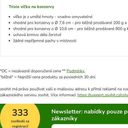
Trixie víčko na konzervy
víčko je z umělé hmoty - snadno omyvatelné
vhodné pro konzervy o Ø 7,6 cm - pro běžně prodávané 200 g a
vhodné pro konzervy o Ø 10,6 cm - pro běžně prodávané 800 g 
uchová krmivo déle čerstvé
žádné nepříjemné pachy v místnosti
*DC = nezávazně doporučená cena **
Podmínky.
"běžně" = Nejnižší cena produktu za posledních 30 dní.
zoohit má právo používat vaši e-mailovou adresu k přímé reklamě na své
zákaznického servisu zoohit. Více informací:
https://support.zoohit.cz/cs
333
Newsletter: nabídky pouze p
zákazníky
zooBodů za
registraci!