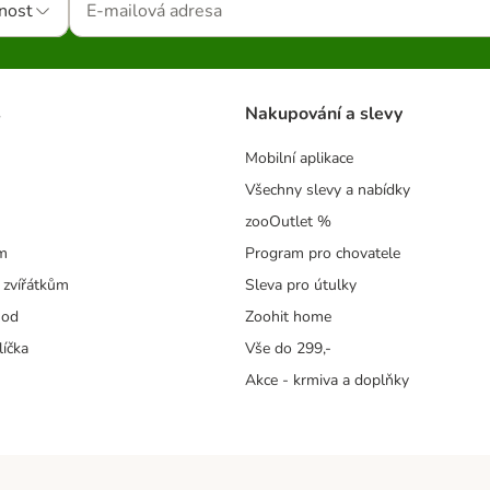
nost
s
Nakupování a slevy
Mobilní aplikace
Všechny slevy a nabídky
zooOutlet %
m
Program pro chovatele
 zvířátkům
Sleva pro útulky
hod
Zoohit home
líčka
Vše do 299,-
Akce - krmiva a doplňky