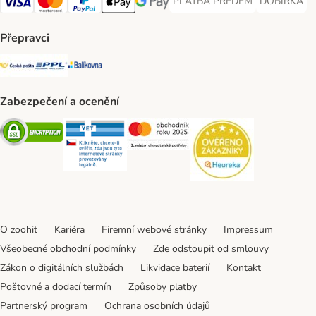
PLATBA PŘEDEM
DOBÍRKA
PLATBA PŘEDEM Payment Met
DOBÍRKA Pa
Visa Payment Method
Mastercard Payment Method
PayPal Payment Method
Apple pay Payment Method
GooglePay Payment Method
Přepravci
Česká pošta Shipping Method
PPL Shipping Method
Balíkovna Shipping Method
Zabezpečení a ocenění
Security
Security
Security
Security
O zoohit
Kariéra
Firemní webové stránky
Impressum
Všeobecné obchodní podmínky
Zde odstoupit od smlouvy
Zákon o digitálních službách
Likvidace baterií
Kontakt
Poštovné a dodací termín
Způsoby platby
Partnerský program
Ochrana osobních údajů