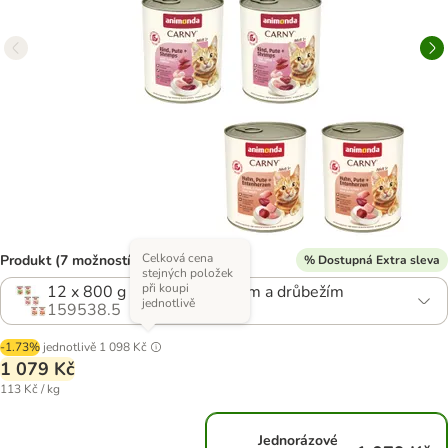
Celková cena
Produkt (7 možností)
% Dostupná Extra sleva
stejných položek
při koupi
12 x 800 g 3 druhy s hovězím a drůbežím
jednotlivě
159538.5
-1.73%
jednotlivě
1 098 Kč
1 079 Kč
113 Kč / kg
Jednorázové