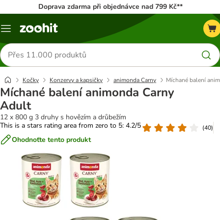
Doprava zdarma při objednávce nad 799 Kč**
Menu
Hledat
produkty
Kočky
Konzervy a kapsičky
animonda Carny
Míchané balení ani
Míchané balení animonda Carny
Adult
12 x 800 g 3 druhy s hovězím a drůbežím
This is a stars rating area from zero to 5: 4.2/5
(
40
)
Ohodnoťte tento produkt