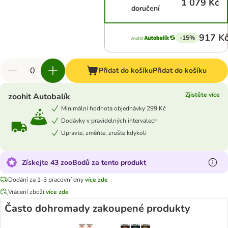
1 079 Kč
doručení
917 K
-15%
Přidat do košíku
Přidat do košíku
Zjistěte více
zoohit Autobalík
Minimální hodnota objednávky 299 Kč
Dodávky v pravidelných intervalech
Upravte, změňte, zrušte kdykoli
Získejte 43 zooBodů za tento produkt
Dodání za 1-3 pracovní dny
více zde
Vrácení zboží
více zde
Často dohromady zakoupené produkty