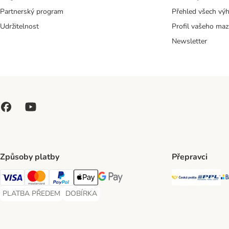
Partnerský program
Přehled všech vý
Udržitelnost
Profil vašeho maz
Newsletter
Způsoby platby
Přepravci
Česká poš
PP
Visa Payment Method
Mastercard Payment Method
PayPal Payment Method
Apple pay Payment Method
GooglePay Payment Method
PLATBA PŘEDEM
DOBÍRKA
PLATBA PŘEDEM Payment Method
DOBÍRKA Payment Method