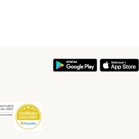
y
Security
Security