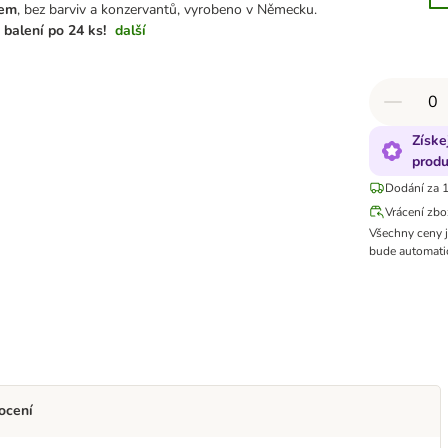
nem
, bez barviv a konzervantů, vyrobeno v Německu.
 balení po 24 ks!
další
Získe
produ
Dodání za 1
Vrácení zbo
Všechny ceny 
bude automatic
ocení