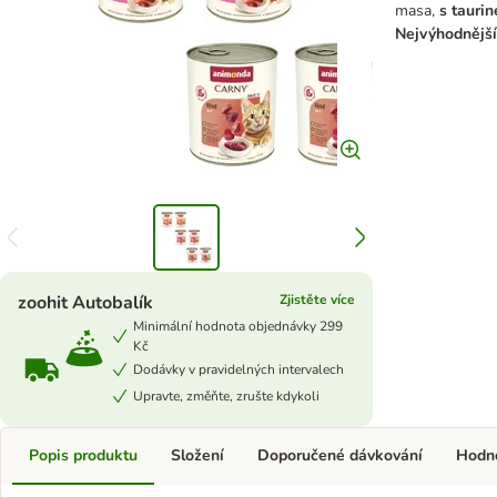
masa,
s tauri
Nejvýhodnější
zoohit Autobalík
Zjistěte více
Minimální hodnota objednávky 299
Kč
Dodávky v pravidelných intervalech
Upravte, změňte, zrušte kdykoli
Popis produktu
Složení
Doporučené dávkování
Hodn