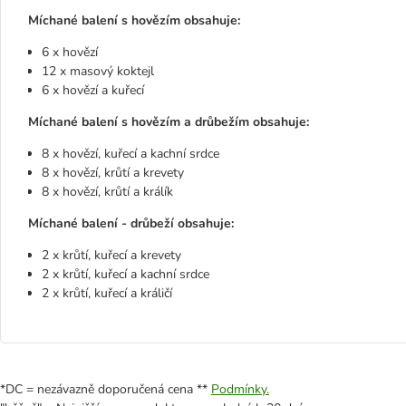
Míchané balení s hovězím obsahuje:
6 x hovězí
12 x masový koktejl
6 x hovězí a kuřecí
Míchané balení s hovězím a drůbežím obsahuje:
8 x hovězí, kuřecí a kachní srdce
8 x hovězí, krůtí a krevety
8 x hovězí, krůtí a králík
Míchané balení - drůbeží obsahuje:
2 x krůtí, kuřecí a krevety
2 x krůtí, kuřecí a kachní srdce
2 x krůtí, kuřecí a králičí
*DC = nezávazně doporučená cena **
Podmínky.