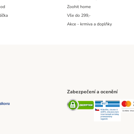
hod
Zoohit home
líčka
Vše do 299,-
Akce - krmiva a doplňky
Zabezpečení a ocenění
ta Shipping Method
L Shipping Method
Balíkovna Shipping Method
Security
Securit