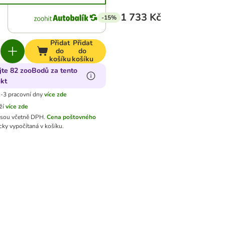
1 733 Kč
-15%
Přidat
Přidat
do
do
košíku
košíku
jte 82 zooBodů za tento
kt
-3 pracovní dny
více zde
ží
více zde
jsou včetně DPH.
Cena poštovného
ky vypočítaná v košíku.