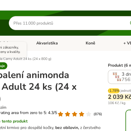
Hledat
produkty
Ptáci
Akvaristika
Koně
+ V
vřít menu: Malá zvířata
Otevřít menu: Ptáci
Otevřít menu: Akvaristika
Otevří
i zákazníky,
eny a kvality.
 Carny Adult 24 ks (24 x 800 g)
Produkt (6 
uje
alení animonda
3 dr
756
 Adult 24 ks (24 x
-1.78%
jednot
)
2 039 K
106 Kč / kg
ězím
 rating area from zero to 5: 4.3/5
(
876
)
 tento produkt
etní krmivo pro dospělé kočky,
bez obilovin,
z čerstvého