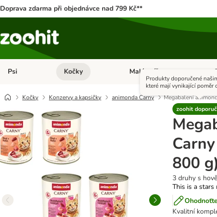
Doprava zdarma při objednávce nad 799 Kč**
Psi
Kočky
Malá zvířata
Otevřít menu: Psi
Otevřít menu: Kočky
Ote
Produkty doporučené našim
které mají vynikající poměr c
Kočky
Konzervy a kapsičky
animonda Carny
Megabalení animonda
zoohit doporuč
Megab
Carny
800 g
3 druhy s hov
This is a stars
Ohodnoťte
Kvalitní kompl