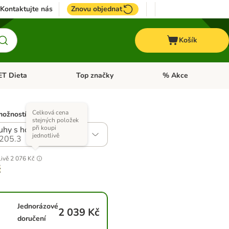
Kontaktujte nás
Znovu objednat
Košík
ET Dieta
Top značky
% Akce
t menu: Koně
Otevřít menu: + VET Dieta
Otevřít menu: Top znač
Celková cena
možností)
stejných položek
při koupi
uhy s hovězím
jednotlivě
205.3
livě
2 076 Kč
č
Jednorázové
2 039 Kč
doručení