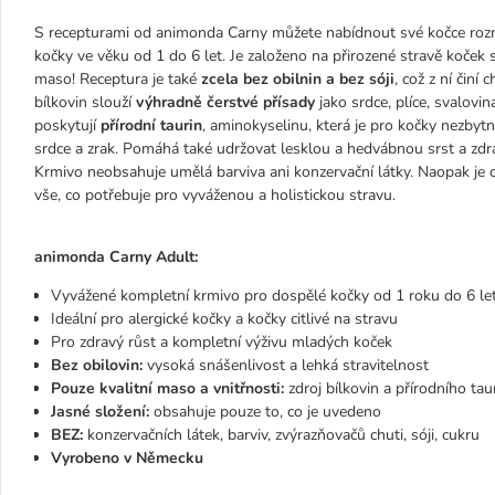
S recepturami od animonda Carny můžete nabídnout své kočce rozma
kočky ve věku od 1 do 6 let. Je založeno na přirozené stravě koček
maso! Receptura je také
zcela bez obilnin a bez sóji
, což z ní činí
bílkovin slouží
výhradně čerstvé přísady
jako srdce, plíce, svalovina
poskytují
přírodní taurin
, aminokyselinu, která je pro kočky nezbyt
srdce a zrak. Pomáhá také udržovat lesklou a hedvábnou srst a zd
Krmivo neobsahuje umělá barviva ani konzervační látky. Naopak je 
vše, co potřebuje pro vyváženou a holistickou stravu.
animonda Carny Adult:
Vyvážené kompletní krmivo pro dospělé kočky od 1 roku do 6 le
Ideální pro alergické kočky a kočky citlivé na stravu
Pro zdravý růst a kompletní výživu mladých koček
Bez obilovin:
vysoká snášenlivost a lehká stravitelnost
Pouze kvalitní maso a vnitřnosti:
zdroj bílkovin a přírodního tau
Jasné složení:
obsahuje pouze to, co je uvedeno
BEZ:
konzervačních látek, barviv, zvýrazňovačů chuti, sóji, cukru
Vyrobeno v Německu