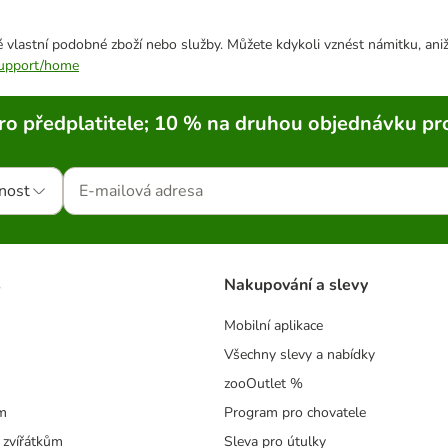
 vlastní podobné zboží nebo služby. Můžete kdykoli vznést námitku, aniž
/support/home
ro předplatitele; 10 % na druhou objednávku pr
nost
s
Nakupování a slevy
Mobilní aplikace
Všechny slevy a nabídky
zooOutlet %
m
Program pro chovatele
 zvířátkům
Sleva pro útulky