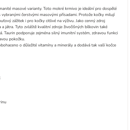
nité masové varianty. Toto mokré krmivo je ideální pro dospělé
 s vybranými čerstvými masovými přísadami. Protože kočky milují
 chuťový zážitek i pro kočky citlivé na výživu. Jako cenný zdroj
 a játra. Tyto zvláště kvalitní zdroje živočišných bílkovin také
ná. Taurin podporuje zejména silný imunitní systém, zdravou funkci
ravou pokožku.
obohaceno o důležité vitamíny a minerály a dodává tak vaší kočce
t
rinu