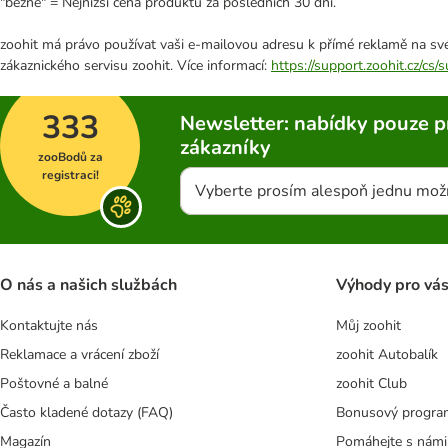
"běžně" = Nejnižší cena produktu za posledních 30 dní.
zoohit má právo používat vaši e-mailovou adresu k přímé reklamě na své
zákaznického servisu zoohit. Více informací:
https://support.zoohit.cz/cs
333
Newsletter: nabídky pouze p
zákazníky
zooBodů za
registraci!
Vyberte prosím alespoň jednu mož
O nás a našich službách
Výhody pro vá
Kontaktujte nás
Můj zoohit
Reklamace a vrácení zboží
zoohit Autobalík
Poštovné a balné
zoohit Club
Často kladené dotazy (FAQ)
Bonusový progra
Magazín
Pomáhejte s námi