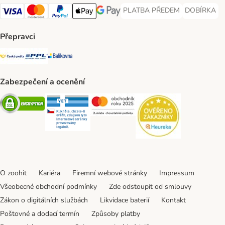
PLATBA PŘEDEM
DOBÍRKA
PLATBA PŘEDEM Payment Met
DOBÍRKA Pa
Visa Payment Method
Mastercard Payment Method
PayPal Payment Method
Apple pay Payment Method
GooglePay Payment Method
Přepravci
Česká pošta Shipping Method
PPL Shipping Method
Balíkovna Shipping Method
Zabezpečení a ocenění
Security
Security
Security
Security
O zoohit
Kariéra
Firemní webové stránky
Impressum
Všeobecné obchodní podmínky
Zde odstoupit od smlouvy
Zákon o digitálních službách
Likvidace baterií
Kontakt
Poštovné a dodací termín
Způsoby platby