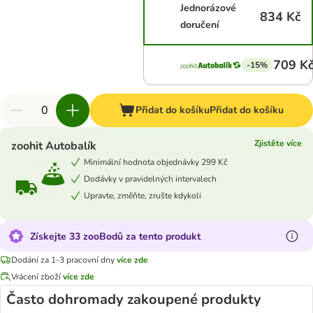
Jednorázové
834 Kč
doručení
709 K
-15%
Přidat do košíku
Přidat do košíku
Zjistěte více
zoohit Autobalík
Minimální hodnota objednávky 299 Kč
Dodávky v pravidelných intervalech
Upravte, změňte, zrušte kdykoli
Získejte 33 zooBodů za tento produkt
Dodání za 1-3 pracovní dny
více zde
Vrácení zboží
více zde
Často dohromady zakoupené produkty