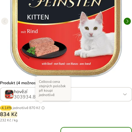
Celková cena
Produkt (4 možností)
stejných položek
při koupi
hovězí
jednotlivě
303934.8
-4.14%
jednotlivě
870 Kč
834 Kč
232 Kč / kg