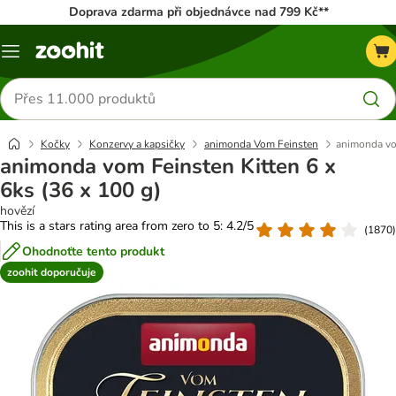
Doprava zdarma při objednávce nad 799 Kč**
Menu
Hledat
produkty
Kočky
Konzervy a kapsičky
animonda Vom Feinsten
animonda vom
animonda vom Feinsten Kitten 6 x
6ks (36 x 100 g)
hovězí
This is a stars rating area from zero to 5: 4.2/5
(
1870
)
Ohodnoťte tento produkt
zoohit doporučuje