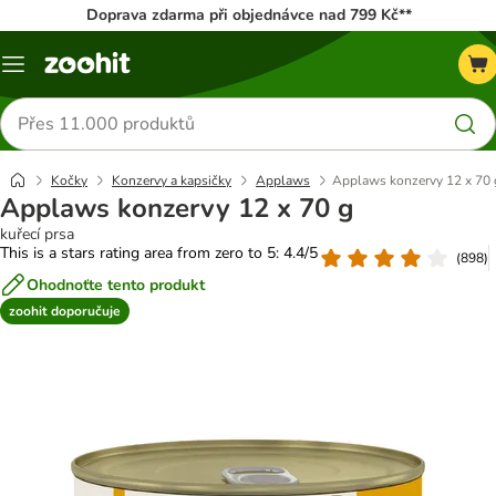
Doprava zdarma při objednávce nad 799 Kč**
Menu
Hledat
produkty
Kočky
Konzervy a kapsičky
Applaws
Applaws konzervy 12 x 70 
Applaws konzervy 12 x 70 g
kuřecí prsa
This is a stars rating area from zero to 5: 4.4/5
(
898
)
Ohodnoťte tento produkt
zoohit doporučuje