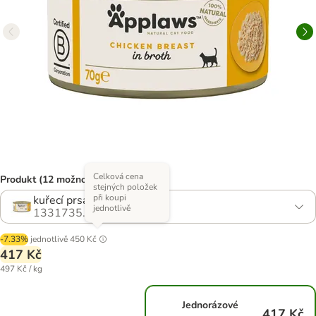
Celková cena
Produkt (12 možností)
stejných položek
při koupi
kuřecí prsa
jednotlivě
1331735.1
-7.33%
jednotlivě
450 Kč
417 Kč
497 Kč / kg
Jednorázové
417 Kč