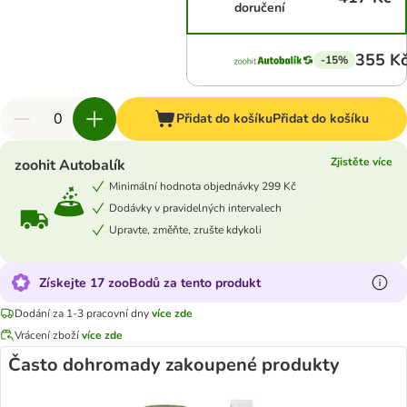
doručení
355 K
-15%
Přidat do košíku
Přidat do košíku
Zjistěte více
zoohit Autobalík
Minimální hodnota objednávky 299 Kč
Dodávky v pravidelných intervalech
Upravte, změňte, zrušte kdykoli
Získejte 17 zooBodů za tento produkt
Dodání za 1-3 pracovní dny
více zde
Vrácení zboží
více zde
Často dohromady zakoupené produkty