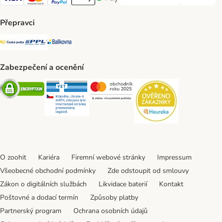
PLATBA PŘEDEM Payment Met
DOBÍRKA Pa
Visa Payment Method
Mastercard Payment Method
PayPal Payment Method
Apple pay Payment Method
GooglePay Payment Method
Přepravci
Česká pošta Shipping Method
PPL Shipping Method
Balíkovna Shipping Method
Zabezpečení a ocenění
Security
Security
Security
Security
O zoohit
Kariéra
Firemní webové stránky
Impressum
Všeobecné obchodní podmínky
Zde odstoupit od smlouvy
Zákon o digitálních službách
Likvidace baterií
Kontakt
Poštovné a dodací termín
Způsoby platby
Partnerský program
Ochrana osobních údajů