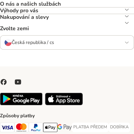
O nás a našich službách
Výhody pro vás
Nakupování a slevy
Zvolte zemi
Česká republika / cs
Způsoby platby
PLATBA PŘEDEM
DOBÍRKA
PLATBA PŘEDEM Payment Met
DOBÍRKA Pa
Visa Payment Method
Mastercard Payment Method
PayPal Payment Method
Apple pay Payment Method
GooglePay Payment Method