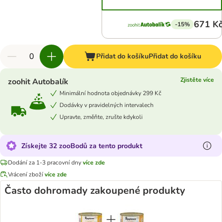
671 K
-15%
Přidat do košíku
Přidat do košíku
Zjistěte více
zoohit Autobalík
Minimální hodnota objednávky 299 Kč
Dodávky v pravidelných intervalech
Upravte, změňte, zrušte kdykoli
Získejte 32 zooBodů za tento produkt
Dodání za 1-3 pracovní dny
více zde
Vrácení zboží
více zde
Často dohromady zakoupené produkty