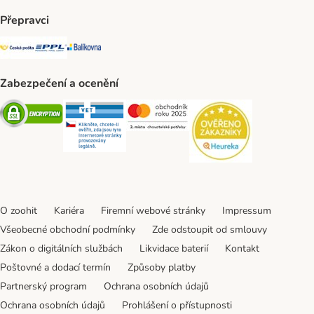
Přepravci
Česká pošta Shipping Method
PPL Shipping Method
Balíkovna Shipping Method
Zabezpečení a ocenění
Security
Security
Security
Security
O zoohit
Kariéra
Firemní webové stránky
Impressum
Všeobecné obchodní podmínky
Zde odstoupit od smlouvy
Zákon o digitálních službách
Likvidace baterií
Kontakt
Poštovné a dodací termín
Způsoby platby
Partnerský program
Ochrana osobních údajů
Ochrana osobních údajů
Prohlášení o přístupnosti