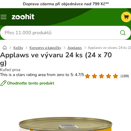
Doprava zdarma při objednávce nad 799 Kč**
Menu
Hledat
produkty
Kočky
Konzervy a kapsičky
Applaws
Applaws ve vývaru 24 ks (2
Applaws ve vývaru 24 ks (24 x 70
g)
Kuřecí prsa
This is a stars rating area from zero to 5: 4.7/5
(
189
)
Ohodnoťte tento produkt