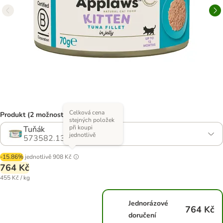
Celková cena
Produkt (2 možností)
stejných položek
při koupi
Tuňák
jednotlivě
573582.13
-15.86%
jednotlivě
908 Kč
764 Kč
455 Kč / kg
Jednorázové
764 Kč
doručení