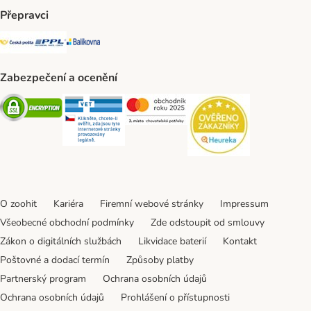
Přepravci
Česká pošta Shipping Method
PPL Shipping Method
Balíkovna Shipping Method
Zabezpečení a ocenění
Security
Security
Security
Security
O zoohit
Kariéra
Firemní webové stránky
Impressum
Všeobecné obchodní podmínky
Zde odstoupit od smlouvy
Zákon o digitálních službách
Likvidace baterií
Kontakt
Poštovné a dodací termín
Způsoby platby
Partnerský program
Ochrana osobních údajů
Ochrana osobních údajů
Prohlášení o přístupnosti