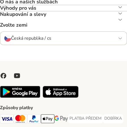
O nás a našich službách
Výhody pro vás
Nakupování a slevy
Zvolte zemi
Česká republika / cs
Způsoby platby
PLATBA PŘEDEM
DOBÍRKA
PLATBA PŘEDEM Payment Met
DOBÍRKA Pa
Visa Payment Method
Mastercard Payment Method
PayPal Payment Method
Apple pay Payment Method
GooglePay Payment Method