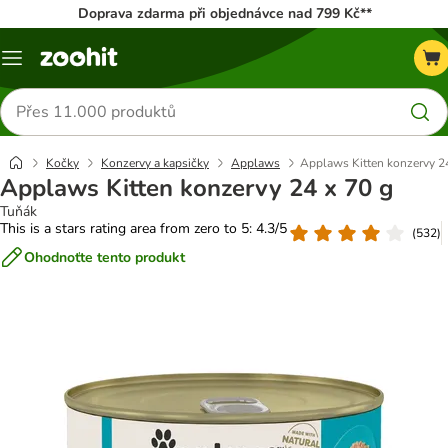
Doprava zdarma při objednávce nad 799 Kč**
Menu
Hledat
produkty
Kočky
Konzervy a kapsičky
Applaws
Applaws Kitten konzervy 2
Applaws Kitten konzervy 24 x 70 g
Tuňák
This is a stars rating area from zero to 5: 4.3/5
(
532
)
Ohodnoťte tento produkt