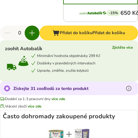
650 K
-15%
Přidat do košíku
Přidat do košíku
Zjistěte více
zoohit Autobalík
Minimální hodnota objednávky 299 Kč
Dodávky v pravidelných intervalech
Upravte, změňte, zrušte kdykoli
Získejte 31 zooBodů za tento produkt
Dodání za 1-3 pracovní dny
více zde
Vrácení zboží
více zde
Často dohromady zakoupené produkty