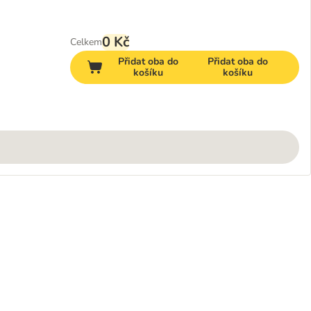
0 Kč
Celkem
Přidat oba do
Přidat oba do
košíku
košíku