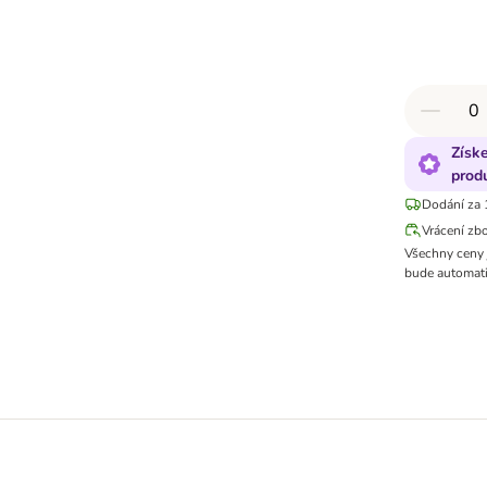
Získ
prod
Dodání za 
Vrácení zb
Všechny ceny 
bude automati