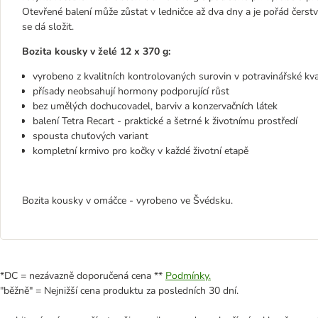
Otevřené balení může zůstat v ledničce až dva dny a je pořád čerst
se dá složit.
Bozita kousky v želé 12 x 370 g:
vyrobeno z kvalitních kontrolovaných surovin v potravinářské kva
přísady neobsahují hormony podporující růst
bez umělých dochucovadel, barviv a konzervačních látek
balení Tetra Recart - praktické a šetrné k životnímu prostředí
spousta chuťových variant
kompletní krmivo pro kočky v každé životní etapě
Bozita kousky v omáčce - vyrobeno ve Švédsku.
*DC = nezávazně doporučená cena **
Podmínky.
"běžně" = Nejnižší cena produktu za posledních 30 dní.