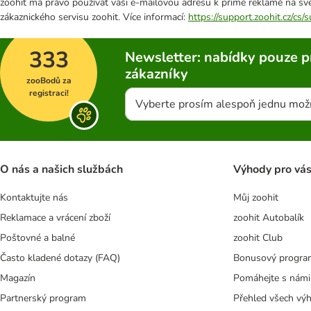
zoohit má právo používat vaši e-mailovou adresu k přímé reklamě na své
zákaznického servisu zoohit. Více informací:
https://support.zoohit.cz/cs
333
Newsletter: nabídky pouze p
zákazníky
zooBodů za
registraci!
Vyberte prosím alespoň jednu mož
O nás a našich službách
Výhody pro vá
Kontaktujte nás
Můj zoohit
Reklamace a vrácení zboží
zoohit Autobalík
Poštovné a balné
zoohit Club
Často kladené dotazy (FAQ)
Bonusový progra
Magazín
Pomáhejte s námi
Partnerský program
Přehled všech vý