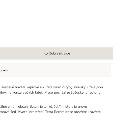
Zobrazit více
ocení
je švédské hovězí, vepřové a kuřecí maso či ryby. Kousky v želé jsou
lovin a konzervačních látek. Maso pochází ze švédského regionu,
álně chrání obsah. Balení je lehké, šetří místo a je znovu
avě šetří životní prostředí. Tetra Recart lehce otevřete i zavřete.