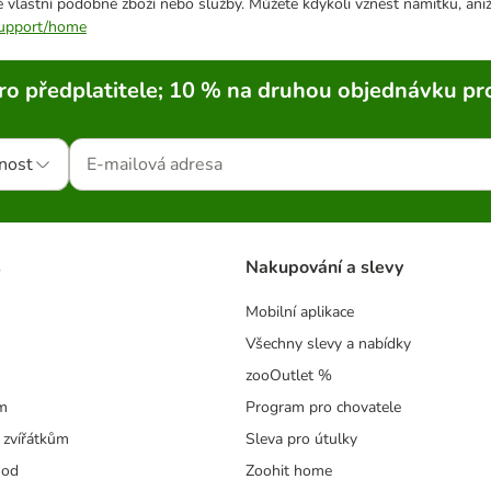
 vlastní podobné zboží nebo služby. Můžete kdykoli vznést námitku, aniž
/support/home
ro předplatitele; 10 % na druhou objednávku pr
nost
s
Nakupování a slevy
Mobilní aplikace
Všechny slevy a nabídky
zooOutlet %
m
Program pro chovatele
 zvířátkům
Sleva pro útulky
hod
Zoohit home