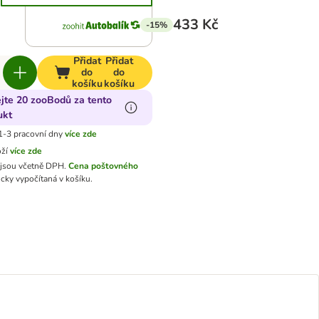
433 Kč
-15%
Přidat
Přidat
do
do
košíku
košíku
ejte 20 zooBodů za tento
ukt
1-3 pracovní dny
více zde
oží
více zde
jsou včetně DPH.
Cena poštovného
cky vypočítaná v košíku.