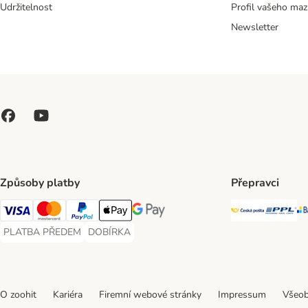
Udržitelnost
Profil vašeho maz
Newsletter
Způsoby platby
Přepravci
Česká poš
PP
Visa Payment Method
Mastercard Payment Method
PayPal Payment Method
Apple pay Payment Method
GooglePay Payment Method
PLATBA PŘEDEM
DOBÍRKA
PLATBA PŘEDEM Payment Method
DOBÍRKA Payment Method
O zoohit
Kariéra
Firemní webové stránky
Impressum
Všeob