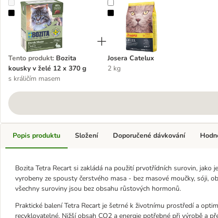
Bozita kousky v želé 12 x 370 g
Josera Catelux
Tento produkt
:
Bozita
Josera Catelux
kousky v želé 12 x 370 g
2 kg
s králičím masem
Popis produktu
Složení
Doporučené dávkování
Hodn
Bozita Tetra Recart si zakládá na použití prvotřídních surovin, jako 
vyrobeny ze spousty čerstvého masa - bez masové moučky, sóji, obi
všechny suroviny jsou bez obsahu růstových hormonů.
Praktické balení Tetra Recart je šetrné k životnímu prostředí a optim
recyklovatelné. Nižší obsah CO2 a energie potřebné při výrobě a přepr