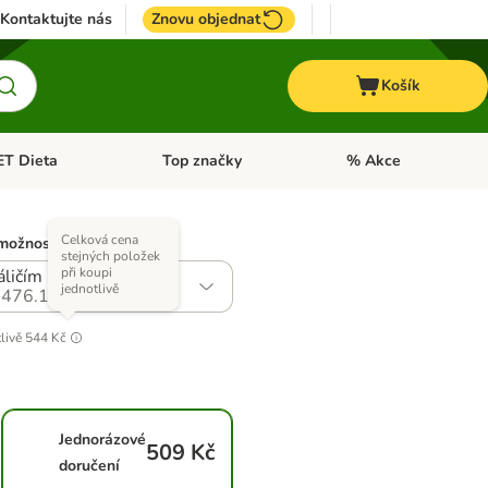
Kontaktujte nás
Znovu objednat
Košík
ET Dieta
Top značky
% Akce
t menu: Koně
Otevřít menu: + VET Dieta
Otevřít menu: Top znač
Celková cena
možností)
stejných položek
při koupi
ráličím masem
jednotlivě
476.18
livě
544 Kč
Jednorázové
509 Kč
doručení