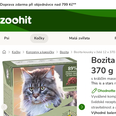
Doprava zdarma při objednávce nad 799 Kč**
Psi
Kočky
Malá zvířata
Otevřít menu: Psi
Otevřít menu: Kočky
Ote
Kočky
Konzervy a kapsičky
Bozita
Bozita kousky v želé 12 x 370
Bozita
370 g
s králičím mas
This is a stars 
Ohodnoťte 
Vyvážené kompl
švédské receptu
stravitelnost a 
Výhodné balen