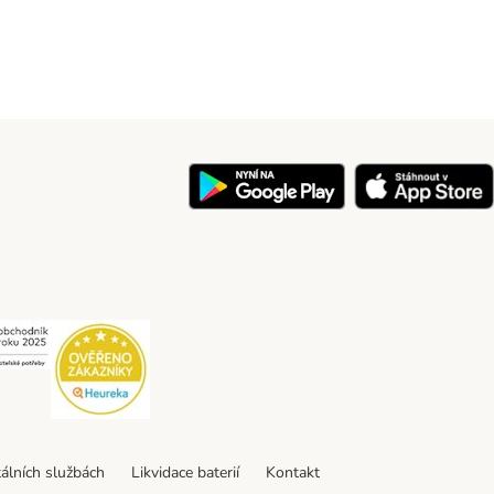
y
Security
Security
tálních službách
Likvidace baterií
Kontakt