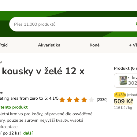
Hledat
produkty
Ptáci
Akvaristika
Koně
+ V
vřít menu: Malá zvířata
Otevřít menu: Ptáci
Otevřít menu: Akvaristika
Otevří
 g
 kousky v želé 12 x
Produkt (6 
s k
302
em
-6.43%
jednot
rating area from zero to 5: 4.1/5
(
2330
)
509 Kč
tento produkt
116 Kč / kg
etní krmivo pro kočky, připravené dle osvědčené
ry, pouze ze surovin nejvyšší kvality, vysoká
akceptace.
í po 12 ks!
další