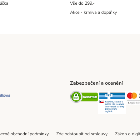
líčka
Vše do 299,-
Akce - krmiva a doplňky
Zabezpečení a ocenění
ta Shipping Method
L Shipping Method
Balíkovna Shipping Method
Security
Securit
ecné obchodní podmínky
Zde odstoupit od smlouvy
Zákon o digi