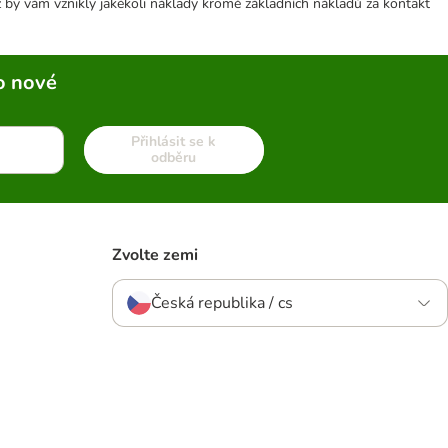
 by vám vznikly jakékoli náklady kromě základních nákladů za kontakt
o nové
Přihlásit se k
odběru
Zvolte zemi
Česká republika / cs