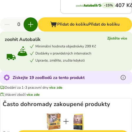
407 K
-15%
Přidat do košíku
Přidat do košíku
Zjistěte více
zoohit Autobalík
Minimální hodnota objednávky 299 Kč
Dodávky v pravidelných intervalech
Upravte, změňte, zrušte kdykoli
Získejte 19 zooBodů za tento produkt
Dodání za 1-3 pracovní dny
více zde
Vrácení zboží
více zde
Často dohromady zakoupené produkty