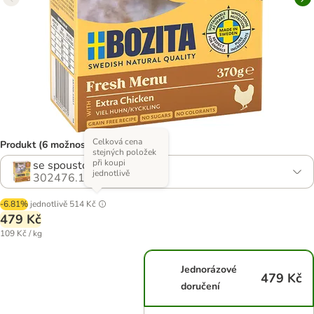
Celková cena
Produkt (6 možností)
stejných položek
při koupi
se spoustou kuřete
jednotlivě
302476.19
-6.81%
jednotlivě
514 Kč
479 Kč
109 Kč / kg
Jednorázové
479 Kč
doručení