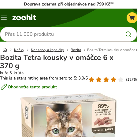
Doprava zdarma při objednávce nad 799 Kč**
Menu
Hledat
produkty
Kočky
Konzervy a kapsičky
Bozita
Bozita Tetra kousky v omáčce 
Bozita Tetra kousky v omáčce 6 x
370 g
kuře & krůta
This is a stars rating area from zero to 5: 3.9/5
(
1276
)
Ohodnoťte tento produkt