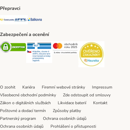
Přepravci
Česká pošta Shipping Method
PPL Shipping Method
Balíkovna Shipping Method
Zabezpečení a ocenění
Security
Security
Security
Security
O zoohit
Kariéra
Firemní webové stránky
Impressum
Všeobecné obchodní podmínky
Zde odstoupit od smlouvy
Zákon o digitálních službách
Likvidace baterií
Kontakt
Poštovné a dodací termín
Způsoby platby
Partnerský program
Ochrana osobních údajů
Ochrana osobních údajů
Prohlášení o přístupnosti