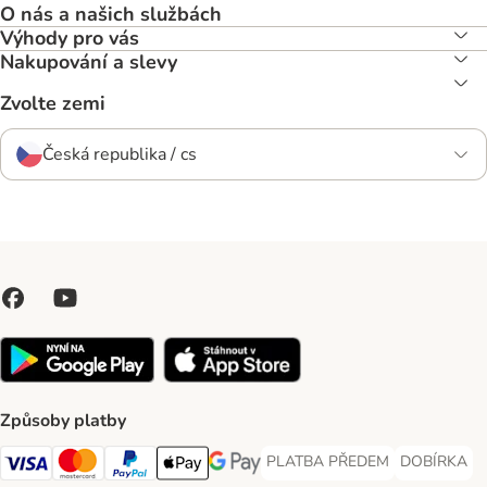
O nás a našich službách
Výhody pro vás
Nakupování a slevy
Zvolte zemi
Česká republika / cs
Způsoby platby
PLATBA PŘEDEM
DOBÍRKA
PLATBA PŘEDEM Payment Met
DOBÍRKA Pa
Visa Payment Method
Mastercard Payment Method
PayPal Payment Method
Apple pay Payment Method
GooglePay Payment Method