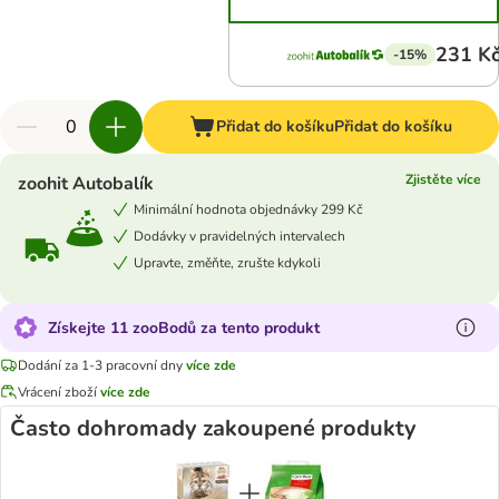
231 K
-15%
Přidat do košíku
Přidat do košíku
Zjistěte více
zoohit Autobalík
Minimální hodnota objednávky 299 Kč
Dodávky v pravidelných intervalech
Upravte, změňte, zrušte kdykoli
Získejte 11 zooBodů za tento produkt
Dodání za 1-3 pracovní dny
více zde
Vrácení zboží
více zde
Často dohromady zakoupené produkty