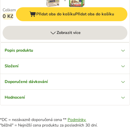
Celkem
Přidat oba do košíku
Přidat oba do košíku
0 Kč
Zobrazit více
Popis produktu
Složení
Doporučené dávkování
Hodnocení
*DC = nezávazně doporučená cena **
Podmínky.
"běžně" = Nejnižší cena produktu za posledních 30 dní.