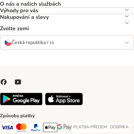
O nás a našich službách
Výhody pro vás
Nakupování a slevy
Zvolte zemi
Česká republika / cs
Způsoby platby
PLATBA PŘEDEM
DOBÍRKA
PLATBA PŘEDEM Payment Met
DOBÍRKA Pa
Visa Payment Method
Mastercard Payment Method
PayPal Payment Method
Apple pay Payment Method
GooglePay Payment Method