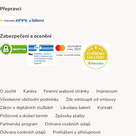
Přepravci
Česká pošta Shipping Method
PPL Shipping Method
Balíkovna Shipping Method
Zabezpečení a ocenění
Security
Security
Security
Security
O zoohit
Kariéra
Firemní webové stránky
Impressum
Všeobecné obchodní podmínky
Zde odstoupit od smlouvy
Zákon o digitálních službách
Likvidace baterií
Kontakt
Poštovné a dodací termín
Způsoby platby
Partnerský program
Ochrana osobních údajů
Ochrana osobních údajů
Prohlášení o přístupnosti