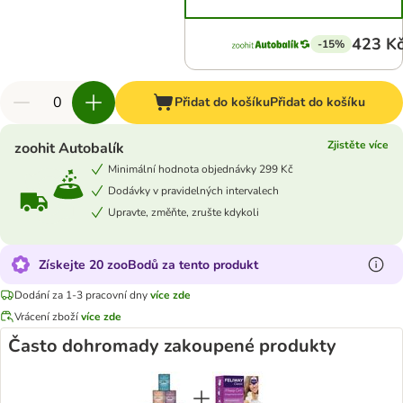
423 K
-15%
Přidat do košíku
Přidat do košíku
Zjistěte více
zoohit Autobalík
Minimální hodnota objednávky 299 Kč
Dodávky v pravidelných intervalech
Upravte, změňte, zrušte kdykoli
Získejte 20 zooBodů za tento produkt
Dodání za 1-3 pracovní dny
více zde
Vrácení zboží
více zde
Často dohromady zakoupené produkty