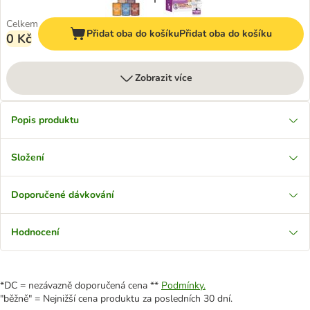
Celkem
Přidat oba do košíku
Přidat oba do košíku
0 Kč
Zobrazit více
Popis produktu
Složení
Doporučené dávkování
Hodnocení
*DC = nezávazně doporučená cena **
Podmínky.
"běžně" = Nejnižší cena produktu za posledních 30 dní.