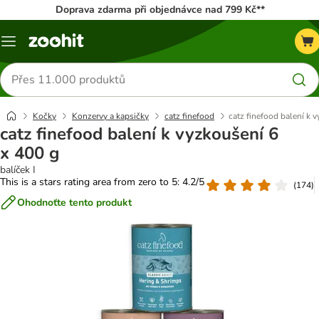
Doprava zdarma při objednávce nad 799 Kč**
Menu
Hledat
produkty
Kočky
Konzervy a kapsičky
catz finefood
catz finefood balení k 
catz finefood balení k vyzkoušení 6
x 400 g
balíček I
This is a stars rating area from zero to 5: 4.2/5
(
174
)
Ohodnoťte tento produkt